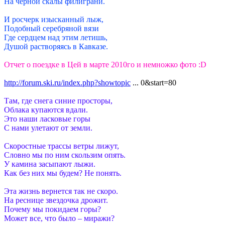
На черной скалы филиграни.
И росчерк изысканный лыж,
Подобный серебряной вязи
Где сердцем над этим летишь,
Душой растворяясь в Кавказе.
Отчет о поездке в Цей в марте 2010го и немножко фото :D
http://forum.ski.ru/index.php?showtopic
... 0&start=80
Там, где снега синие просторы,
Облака купаются вдали.
Это наши ласковые горы
С нами улетают от земли.
Скоростные трассы ветры лижут,
Словно мы по ним скользим опять.
У камина засыпают лыжи.
Как без них мы будем? Не понять.
Эта жизнь вернется так не скоро.
На реснице звездочка дрожит.
Почему мы покидаем горы?
Может все, что было – миражи?