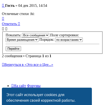
Сообщение
Гость
»
04 дек 2015, 14:54
Отличные стихи :hi:
Вернуться
к
Ответить
началу
Показать:
Поле сортировки:
Порядок:
2 сообщения • Страница
1
из
1
Вернуться в «Это все о Цее...»
На сайт
Форумы
Часовой пояс:
UTC+03:00
Этот сайт использует cookies для
Удалить cookies
обеспечения своей корректной работы.