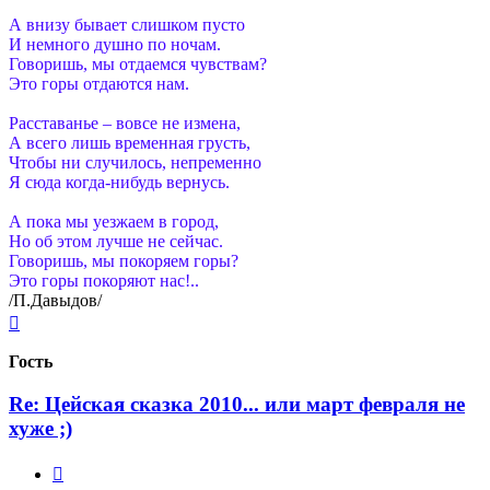
А внизу бывает слишком пусто
И немного душно по ночам.
Говоришь, мы отдаемся чувствам?
Это горы отдаются нам.
Расставанье – вовсе не измена,
А всего лишь временная грусть,
Чтобы ни случилось, непременно
Я сюда когда-нибудь вернусь.
А пока мы уезжаем в город,
Но об этом лучше не сейчас.
Говоришь, мы покоряем горы?
Это горы покоряют нас!..
/П.Давыдов/
Вернуться
к
началу
Гость
Re: Цейская сказка 2010... или март февраля не
хуже ;)
Цитата