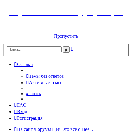
Горнолыжный курорт Цей
перейти обратно на сайт
Пропустить
Расширенный
Поиск
поиск
Ссылки
Темы без ответов
Активные темы
Поиск
FAQ
Вход
Регистрация
На сайт
Форумы
Цей
Это все о Цее...