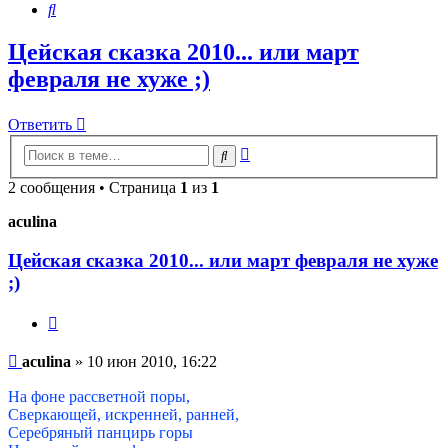
Поиск
Цейская сказка 2010... или март
февраля не хуже ;)
Ответить
Расширенный
Поиск
поиск
2 сообщения • Страница
1
из
1
aculina
Цейская сказка 2010... или март февраля не хуже
;)
Цитата
Сообщение
aculina
»
10 июн 2010, 16:22
На фоне рассветной поры,
Сверкающей, искренней, ранней,
Серебряный панцирь горы