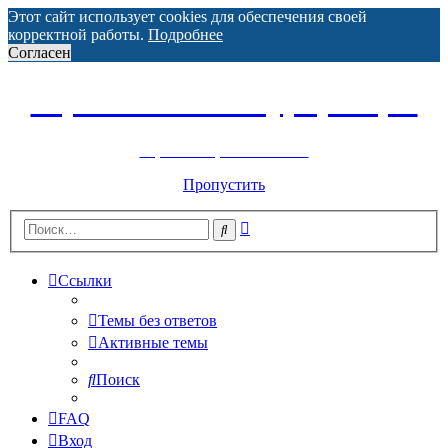
Этот сайт использует cookies для обеспечения своей
корректной работы.
Подробнее
Согласен
Горнолыжный курорт Цей
перейти обратно на сайт
Пропустить
Расширенный
Поиск
поиск
Ссылки
Темы без ответов
Активные темы
Поиск
FAQ
Вход