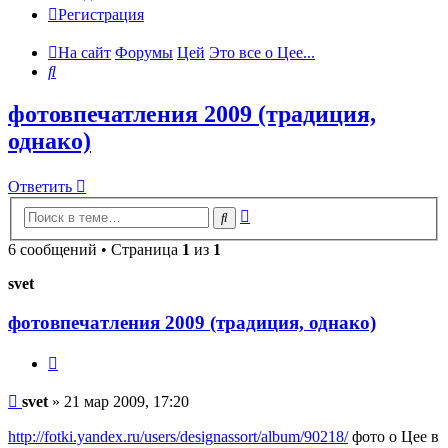
Регистрация
На сайт
Форумы
Цей
Это все о Цее...
Поиск
фотовпечатления 2009 (традиция,
однако)
Ответить
Расширенный
Поиск
поиск
6 сообщений • Страница
1
из
1
svet
фотовпечатления 2009 (традиция, однако)
Цитата
Сообщение
svet
»
21 мар 2009, 17:20
http://fotki.yandex.ru/users/designassort/album/90218/
фото о Цее в