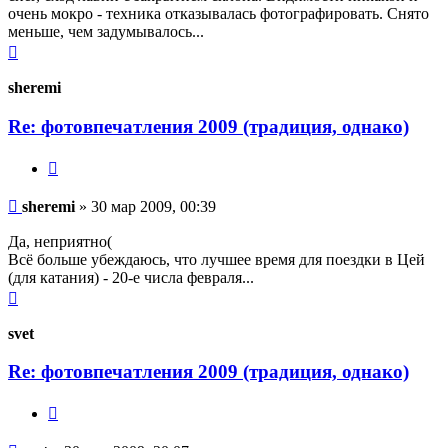
очень мокро - техника отказывалась фотографировать. Снято
меньше, чем задумывалось...
Вернуться
к
началу
sheremi
Re: фотовпечатления 2009 (традиция, однако)
Цитата
Сообщение
sheremi
»
30 мар 2009, 00:39
Да, неприятно(
Всё больше убеждаюсь, что лучшее время для поездки в Цей
(для катания) - 20-е числа февраля...
Вернуться
к
началу
svet
Re: фотовпечатления 2009 (традиция, однако)
Цитата
Сообщение