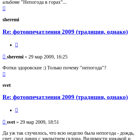
альбоме "Непогода в горах"...
Вернуться
к
началу
sheremi
Re: фотовпечатления 2009 (традиция, однако)
Цитата
Сообщение
sheremi
»
29 мар 2009, 16:25
Фотки здоровские :) Только почему "непогода"?
Вернуться
к
началу
svet
Re: фотовпечатления 2009 (традиция, однако)
Цитата
Сообщение
svet
»
29 мар 2009, 18:51
Да уж так случилось, что всю неделю была непогода - дождь,
снег, сход лавин с закрытием склона. Видимости никакой и