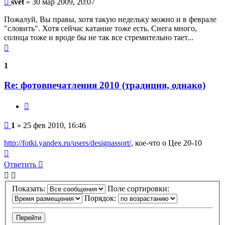
svet
»
30 мар 2009, 20:07
Пожалуй, Вы правы, хотя такую недельку можно и в феврале
"словить". Хотя сейчас катание тоже есть. Снега много,
солнца тоже и вроде бы не так все стремительно тает...
Вернуться
к
началу
1
Re: фотовпечатления 2010 (традиция, однако)
Цитата
Сообщение
1
»
25 фев 2010, 16:46
http://fotki.yandex.ru/users/designassort/
, кое-что о Цее 20-10
Вернуться
к
Ответить
началу
Показать:
Поле сортировки:
Порядок: