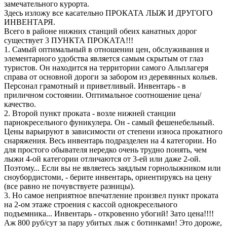
замечательного курорта.
Здесь изложу все касательно ПРОКАТА ЛЫЖ И ДРУГОГО
ИНВЕНТАРЯ.
Всего в районе нижних станций обеих канатных дорог
существует 3 ПУНКТА ПРОКАТА!!!
1. Самый оптимальный в отношении цен, обслуживания и
элементарного удобства является самым скрытым от глаз
туристов. Он находится на территории самого Альплагеря
справа от основной дороги за забором из деревянных кольев.
Персонал грамотный и приветливый. Инвентарь - в
приличном состоянии. Оптимальное соотношение цена/
качество.
2. Второй пункт проката - возле нижней станции
парнокресельного фуникулера. Он - самый фешенебельный.
Цены варьируют в зависимости от степени износа прокатного
снаряжения. Весь инвентарь подразделен на 4 категории. Но
для простого обывателя нередко очень трудно понять, чем
лыжи 4-ой категории отличаются от 3-ей или даже 2-ой.
Поэтому... Если вы не являетесь заядлым горнолыжником или
сноубордистоми, - берите инвентарь, ориентируясь на цену
(все равно не почувствуете разницы).
3. Но самое неприятное впечатление произвел пункт проката
на 2-ом этаже строения с кассой однокресельного
подъемника... Инвентарь - откровенно убогий! Зато цена!!!!
Аж 800 руб/сут за пару убитых лыж с ботинками! Это дороже,