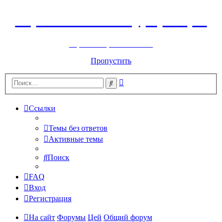
Горнолыжный курорт Цей
перейти обратно на сайт
Пропустить
Расширенный
Поиск
поиск
Ссылки
Темы без ответов
Активные темы
Поиск
FAQ
Вход
Регистрация
На сайт
Форумы
Цей
Общий форум