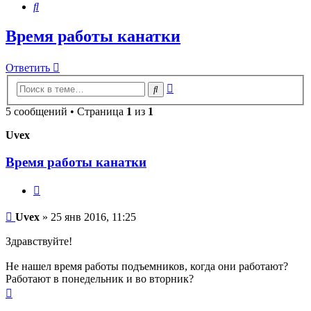
Поиск
Время работы канатки
Ответить
Расширенный
Поиск
поиск
5 сообщений • Страница
1
из
1
Uvex
Время работы канатки
Цитата
Сообщение
Uvex
»
25 янв 2016, 11:25
Здравствуйте!
Не нашел время работы подъемников, когда они работают?
Работают в понедельник и во вторник?
Вернуться
к