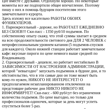
Цее вместе с друзьями. Отдохнули хорошо. Но некоторые
моменты все же подпортили общее впечатление. Поэтому
пишу о них в помощь будущим посетителям этого
замечательного курорта.
Здесь изложу все касательно РАБОТЫ ОБОИХ
ФУНИКУЛЕРОВ.
1. Парнокресельный - дороже, но РАБОТАЕТ ЕЖЕДНЕВНО
БЕЗ СБОЕВ!!! Ски-пасс - 1350 руб/10 подъемов. По
собственному опыту скажу, что этой суммы хватает в среднем
на всю продолжительности светового дня ДЛЯ 2 ЧЕЛОВЕК с
непрофессиональным уровнем катания (5 подъемов-спусков
для каждого). Около нижней станции работает замечательное
кафе: вкусные пироги по цене немного выше средней по
Владикавказу.
2. Однокресельный - дешевле, но работает нестабильно В
ЗАВИСИМОСТИ ОТ НАСТРОЕНИЯ АДМИНИСТРАЦИИ,
которой "невыгодно" запускать подъемник в будние дни, и то
обстоятельство, что в эти самые дни он тоже может быть
кому-то нужен, НИКОГО НЕ ИНТЕРЕСУЕТ! О
предполагаемом незапланированном отключении на
предстоящие рабочие дни НИКТО НИКОГО НЕ
ИНФОРМИРУЕТ! Ски-пасс - 600 руб/сут без ограничения
количества подъемов. По цене выгодно, но только для
профессионалов-одиночек, которые за день могут успеть
спуститься более 5 раз.