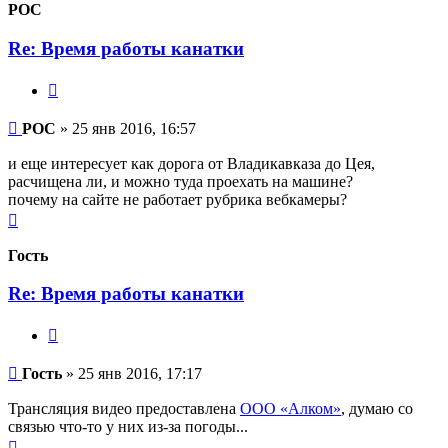
началу
POC
Re: Время работы канатки
Цитата
Сообщение
POC
»
25 янв 2016, 16:57
и еще интересует как дорога от Владикавказа до Цея,
расчищена ли, и можно туда проехать на машине?
почему на сайте не работает рубрика вебкамеры?
Вернуться
к
началу
Гость
Re: Время работы канатки
Цитата
Сообщение
Гость
»
25 янв 2016, 17:17
Трансляция видео предоставлена
ООО «Алком»
, думаю со
связью что-то у них из-за погоды...
Вернуться