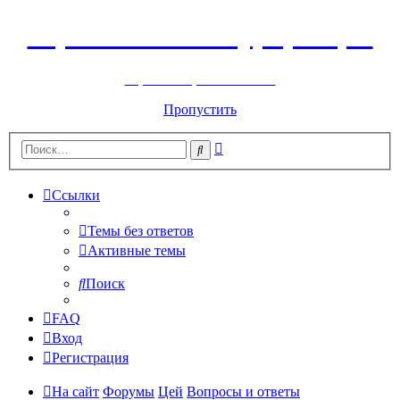
Горнолыжный курорт Цей
перейти обратно на сайт
Пропустить
Расширенный
Поиск
поиск
Ссылки
Темы без ответов
Активные темы
Поиск
FAQ
Вход
Регистрация
На сайт
Форумы
Цей
Вопросы и ответы