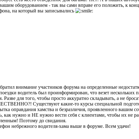
 вашим оборудованием - так вы сами вправе его положить, к конце
фона, на который вы записывались
 обратил внимание участников форума на определенные недостатк
 поездки водитель был проинформирован, что везет нескольких п
 Разве для того, чтобы просто аккуратно складывать, а не брос
СТВЕННО?! Существуют какие-то курсы специальной подготов
опытка оправдания хамства и безразличия, проявленного вашим 
к нужно и НЕ нужно вести себя с клиентами, чтобы их не рас
ленным! Поэтому до свидания.
ефон небрежного водителя-хама выше в форуме. Всем удачи!