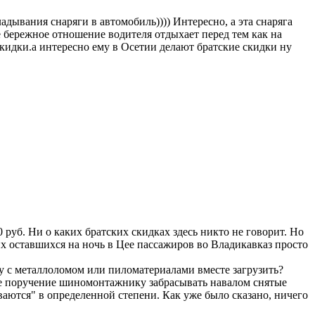
адывания снаряги в автомобиль)))) Интересно, а эта снаряга
е бережное отношение водителя отдыхает перед тем как на
скидки.а интересно ему в Осетии делают братские скидки ну
 руб. Ни о каких братских скидках здесь никто не говорит. Но
их оставшихся на ночь в Цее пассажиров во Владикавказ просто
ему с металлоломом или пиломатериалами вместе загрузить?
йте поручение шиномонтажнику забрасывать навалом снятые
ываются" в определенной степени. Как уже было сказано, ничего