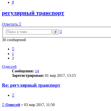
Поиск
регулярный транспорт
Ответить
Расширенный
Поиск
поиск
30 сообщений
Пред.
1
2
Одиссей
Сообщения:
14
Зарегистрирован:
01 мар 2017, 13:15
Re: регулярный транспорт
Цитата
Сообщение
Одиссей
»
03 мар 2017, 11:50