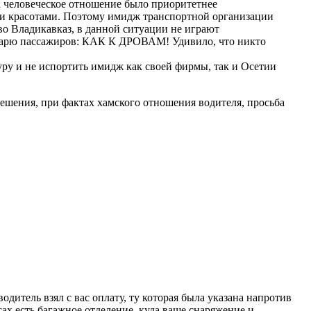
да человеческое отношение было приоритетнее
ми красотами. Поэтому имидж транспортной организации
 во Владикавказ, в данной ситуации не играют
нтарю пассажиров: КАК К ДРОВАМ! Удивило, что никто
уру и не испортить имидж как своей фирмы, так и Осетии
ешения, при фактах хамского отношения водителя, просьба
водитель взял с вас оплату, ту которая была указана напротив
ах есть багажное отделение, куда ваше снаряжение и