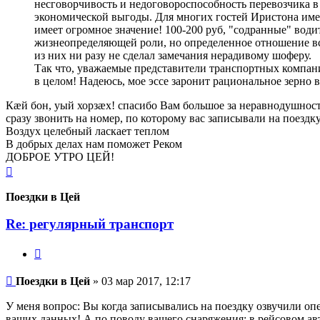
несговорчивость и недоговороспособность перевозчика в
экономической выгоды. Для многих гостей Иристона име
имеет огромное значение! 100-200 руб, "содранные" води
жизнеопределяющей роли, но определенное отношение в
из них ни разу не сделал замечания нерадивому шоферу.
Так что, уважаемые представители транспортных компани
в целом! Надеюсь, мое эссе заронит рациональное зерно
Кæй бон, уый хорзæх! спасибо Вам большое за неравнодушност
сразу звонить на номер, по которому вас записывали на поездк
Воздух целебный ласкает теплом
В добрых делах нам поможет Реком
ДОБРОЕ УТРО ЦЕЙ!
Вернуться
к
началу
Поездки в Цей
Re: регулярный транспорт
Цитата
Сообщение
Поездки в Цей
»
03 мар 2017, 12:17
У меня вопрос: Вы когда записывались на поездку озвучили опер
ваших данных! А по поводу вашего снаряжения: в рейсовом авто