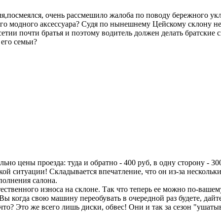
еля,посмеялся, очень рассмешило жалоба по поводу бережного укл
него модного аксессуара? Судя по нынешнему Цейскому склону н
сетии почти братья и поэтому водитель должен делать братские 
 его семьи?
о цены проезда: туда и обратно - 400 руб, в одну сторону - 300
кой ситуации! Складывается впечатление, что он из-за нескольк
аполнения салона.
стественного износа на склоне. Так что теперь ее можно по-ваш
Вы когда свою машину переобувать в очередной раз будете, да
что? Это же всего лишь диски, обвес! Они и так за сезон "ушат