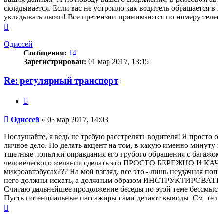
складывается. Если вас не устроило как водитель обращается в
укладывать лыжи! Все претензии принимаются по номеру теле
Вернуться
к
началу
Одиссей
Сообщения:
14
Зарегистрирован:
01 мар 2017, 13:15
Re: регулярный транспорт
Цитата
Сообщение
Одиссей
»
03 мар 2017, 14:03
Послушайте, я ведь не требую расстрелять водителя! Я просто
личное дело. Но делать акцент на том, в какую именно минуту
тщетные попытки оправдания его грубого обращения с багажом.
человеческого желания сделать это ПРОСТО БЕРЕЖНО И КАЧЕ
микроавтобусах??? На мой взгляд, все это - лишь неудачная п
него должны искать, а должным образом ИНСТРУКТИРОВАТЬ, ка
Считаю дальнейшее продолжение беседы по этой теме бессмыс
Пусть потенциальные пассажиры сами делают выводы. См. тел
Вернуться
к