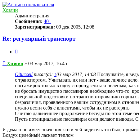
началу
Хозяин
Администрация
Сообщения:
401
Зарегистрирован:
09 дек 2005, 12:08
Re: регулярный транспорт
Цитата
Сообщение
Хозяин
»
03 мар 2017, 16:45
Одиссей
писал(а):
↑
03 мар 2017, 14:03
Послушайте, я ведь
с транспортом. Учитывать их или нет - ваше личное дело
пассажиров только в одну сторону, считаю нелепым, как 
не бросать имущество пассажиров необходимо что-то,
специальной подготовки по транспортированию горных лы
безразличия, проявленного вашим сотрудником в отнош
нужно вести себя с клиентами, чтобы их не растерять.
Считаю дальнейшее продолжение беседы по этой теме б
Пусть потенциальные пассажиры сами делают выводы. См
Я думаю не имеет значения кто и чей водитель это был, прими
Воздух целебный ласкает теплом