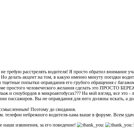
 не требую расстрелять водителя! Я просто обратил внимание у
. Но делать акцент на том, в какую именно минуту поездки води
и тщетные попытки оправдания его грубого обращения с багажом.
 кроме простого человеческого желания сделать это ПРОСТО 
ж и сноубордов в микроавтобусах??? На мой взгляд, все это - 
ении пассажиров. Вы не оправдания для него должны искать,
ессмысленным! Поэтому до свидания.
. телефон небрежного водителя-хама выше в форуме. Всем удач
те наши извинения, за его поведение!