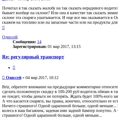
Почитал я так сказать жалобу на так сказать нерадивого водит
бывает вообще на склоне? Или она в качестве так сказать зим
склоне эта снаряга ушатывается. И еще все мы оказывается в О
скажем на топливо или на запасные части или на продукты для
Вернуться
к
началу
Одиссей
Сообщения:
14
Зарегистрирован:
01 мар 2017, 13:15
Re: регулярный транспорт
Цитата
Сообщение
Одиссей
»
04 мар 2017, 10:12
Briz, обратите внимание на предыдущие комментарии относительн
сделать положенную скидку в 100-200 руб водитель обязан в та
не поедет, чтобы деньги не потерять. Ждать будет 100%-ного з
А что касается снаряги, вы правы, конечно, относительно ее е
Ничего страшного! Одной царапиной больше, одной меньше... 
колеса в ваш багажник, задевая ими задний бампер попутно. А 
страшного! Одной царапиной больше, одной меньше...