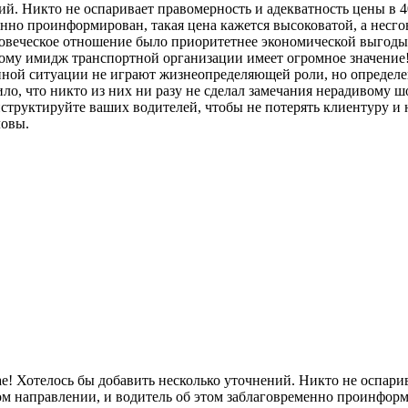
й. Никто не оспаривает правомерность и адекватность цены в 400
енно проинформирован, такая цена кажется высоковатой, а несг
еловеческое отношение было приоритетнее экономической выгоды
му имидж транспортной организации имеет огромное значение! 
данной ситуации не играют жизнеопределяющей роли, но определ
 что никто из них ни разу не сделал замечания нерадивому ш
структируйте ваших водителей, чтобы не потерять клиентуру и 
ловы.
е! Хотелось бы добавить несколько уточнений. Никто не оспарив
дном направлении, и водитель об этом заблаговременно проинформ