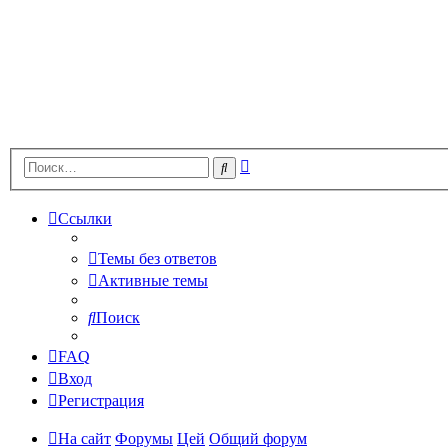
Расширенный
Поиск
поиск
Ссылки
Темы без ответов
Активные темы
Поиск
FAQ
Вход
Регистрация
На сайт
Форумы
Цей
Общий форум