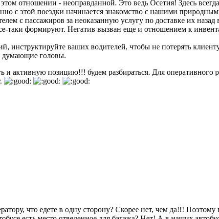
 этом отношении - неоправданной. Это ведь Осетия! Здесь всег
нно с этой поездки начинается знакомство с нашими природны
телем с пассажиров за неоказанную услугу по доставке их назад
се-таки формируют. Негатив вызван еще и отношением к инве
й, инструктируйте ваших водителей, чтобы не потерять клиент
 в думающие головы.
ь и активную позицию!!! будем разбираться. Для оперативного р
у.
атору, что едете в одну сторону? Скорее нет, чем да!!! Поэтому 
бусе есть место отведенное для багажа? Нет! А в наших автобус