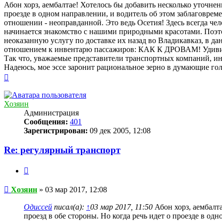
Абон хорз, аембалтае! Хотелось бы добавить несколько уточнени
проезде в одном направлении, и водитель об этом заблаговрем
отношении - неоправданной. Это ведь Осетия! Здесь всегда ч
начинается знакомство с нашими природными красотами. Поэто
неоказанную услугу по доставке их назад во Владикавказ, в 
отношением к инвентарю пассажиров: КАК К ДРОВАМ! Удивило,
Так что, уважаемые представители транспортных компаний, ин
Надеюсь, мое эссе заронит рациональное зерно в думающие го
Вернуться
к
началу
Хозяин
Администрация
Сообщения:
401
Зарегистрирован:
09 дек 2005, 12:08
Re: регулярный транспорт
Цитата
Сообщение
Хозяин
»
03 мар 2017, 12:08
Одиссей
писал(а):
↑
03 мар 2017, 11:50
Абон хорз, аембалта
проезд в обе стороны. Но когда речь идет о проезде в о