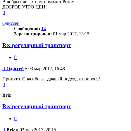
В добрых делах нам поможет Реком
ДОБРОЕ УТРО ЦЕЙ!
Вернуться
к
началу
Одиссей
Сообщения:
14
Зарегистрирован:
01 мар 2017, 13:15
Re: регулярный транспорт
Цитата
Сообщение
Одиссей
»
03 мар 2017, 16:48
Принято. Спасибо за здравый подход к вопросу!
Вернуться
к
началу
Briz
Re: регулярный транспорт
Цитата
Сообщение
Briz
»
03 мар 2017, 20:15