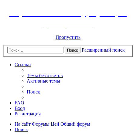
Горнолыжный курорт Цей
перейти обратно на сайт
Пропустить
Расширенный поиск
Поиск
Ссылки
Темы без ответов
Активные темы
Поиск
FAQ
Вход
Регистрация
На сайт
Форумы
Цей
Общий форум
Поиск