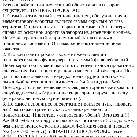
Всего в районе нижних станций обеих канатных дорог
существует 3 ПУНКТА ПРОКАТА!!!
1. Самый оптимальный в отношении цен, обслуживания и
элементарного удобства является самым скрытым от глаз
туристов. Он находится на территории самого Альплагеря
справа от основной дороги за забором из деревянных кольев.
Персонал грамотный и приветливый. Инвентарь - в
приличном состоянии. Оптимальное соотношение цена/
качество.
2. Второй пункт проката - возле нижней станции
парнокресельного фуникулера. Он - самый фешенебельный.
Цены варьируют в зависимости от степени износа прокатного
снаряжения. Весь инвентарь подразделен на 4 категории. Но
для простого обывателя нередко очень трудно понять, чем
лыжи 4-ой категории отличаются от 3-ей или даже 2-ой.
Поэтому... Если вы не являетесь заядлым горнолыжником или
сноубордистоми, - берите инвентарь, ориентируясь на цену
(все равно не почувствуете разницы).
3. Но самое неприятное впечатление произвел пункт проката
на 2-ом этаже строения с кассой однокресельного
подъемника... Инвентарь - откровенно убогий! Зато цена!!!!
Аж 800 руб/сут за пару убитых лыж с ботинками! Это дороже,
чем аналогичная услуга по лыжам 4-ой категории в прокате
№2 (там 700 руб/сут) и ЗНАЧИТЕЛЬНО ДОРОЖЕ, чем в
АЛЬПЛАГЕРЕ (у них 550 руб/сут за нормальные лыжи). При