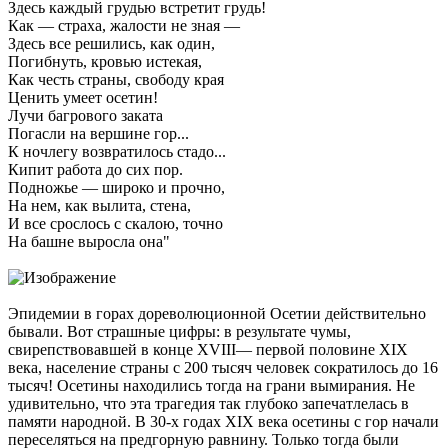
Здесь каждый грудью встретит грудь!
Как — страха, жалости не зная —
Здесь все решились, как один,
Погибнуть, кровью истекая,
Как честь страны, свободу края
Ценить умеет осетин!
Лучи багрового заката
Погасли на вершине гор...
К ночлегу возвратилось стадо...
Кипит работа до сих пор.
Подножье — широко и прочно,
На нем, как вылита, стена,
И все срослось с скалою, точно
На башне выросла она"
Эпидемии в горах дореволюционной Осетии действительно
бывали. Вот страшные цифры: в результате чумы,
свирепствовавшей в конце XVIII— первой половине XIX
века, население страны с 200 тысяч человек сократилось до 16
тысяч! Осетины находились тогда на грани вымирания. Не
удивительно, что эта трагедия так глубоко запечатлелась в
памяти народной. В 30-х годах XIX века осетины с гор начали
переселяться на предгорную равнину. Только тогда были