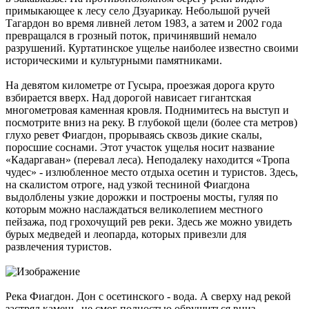
примыкающее к лесу село Дзуарикау. Небольшой ручей
Тагардон во время ливней летом 1983, а затем и 2002 года
превращался в грозный поток, причинявший немало
разрушений. Куртатинское ущелье наиболее известно своими
историческими и культурными памятниками.
На девятом километре от Гусыра, проезжая дорога круто
взбирается вверх. Над дорогой нависает гигантская
многометровая каменная кровля. Поднимитесь на выступ и
посмотрите вниз на реку. В глубокой щели (более ста метров)
глухо ревет Фиагдон, прорываясь сквозь дикие скалы,
поросшие соснами. Этот участок ущелья носит название
«Кадаргаван» (перевал леса). Неподалеку находится «Тропа
чудес» - излюбленное место отдыха осетин и туристов. Здесь,
на скалистом отроге, над узкой тесниной Фиагдона
выдолблены узкие дорожки и построены мосты, гуляя по
которым можно наслаждаться великолепием местного
пейзажа, под грохочущий рев реки. Здесь же можно увидеть
бурых медведей и леопарда, которых привезли для
развлечения туристов.
Река Фиагдон. Дон с осетинского - вода. А сверху над рекой
застрял камень, не смог полностью обрушиться вниз.