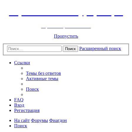
Горнолыжный курорт Цей
перейти обратно на сайт
Пропустить
Расширенный поиск
Поиск
Ссылки
Темы без ответов
Активные темы
Поиск
FAQ
Вход
Регистрация
На сайт
Форумы
Фиагдон
Поиск