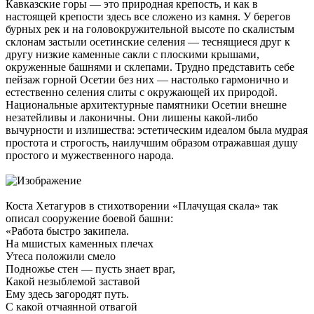
Кавказские горы — это природная крепость, и как в
настоящей крепости здесь все сложено из камня. У берегов
бурных рек и на головокружительной высоте по скалистым
склонам застыли осетинские селения — теснящиеся друг к
другу низкие каменные сакли с плоскими крышами,
окруженные башнями и склепами. Трудно представить себе
пейзаж горной Осетии без них — настолько гармонично и
естественно селения слиты с окружающей их природой.
Национальные архитектурные памятники Осетии внешне
незатейливы и лаконичны. Они лишены какой-либо
вычурности и излишества: эстетическим идеалом была мудрая
простота и строгость, наилучшим образом отражавшая душу
простого и мужественного народа.
Коста Хетагуров в стихотворении «Плачущая скала» так
описал сооружение боевой башни:
«Работа быстро закипела.
На мшистых каменных плечах
Утеса положили смело
Подножье стен — пусть знает враг,
Какой незыблемой заставой
Ему здесь загородят путь.
С какой отчаянной отвагой