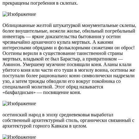
прекращены погребения в склепах.
Облицованные желтой штукатуркой монументальные склепы,
более внушительные, нежели жилье, обильный погребальный
инвентарь — яркие доказательства бытования у осетин
чрезвычайно архаичного культа мертвых. А какими
интересными обрядами и фольклорными сюжетами он оброс!
Осетины верили в существование таинственной страны
мертвых, владыкой ее был Барастыр, а привратником —
Аминон. Умершему мужчине посвящали коня. Аланы клали
убитого коня или части его туши в могилу воина, осетины же
поступали более рационально: коню символически надрезали
ухо, а затем трижды обводили его вокруг покойника со
специальной молитвой. Этот обряд называется
«бахфалдисын» — посвящение коня.
осетинский народ в эпоху средневековья выработал
собственный архитектурный стиль, органически связанный с
архитектурой горного Кавказа в целом.