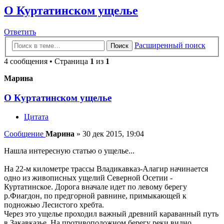
О Куртатинском ущелье
Ответить
Расширенный поиск
Поиск
4 сообщения • Страница
1
из
1
Марина
О Куртатинском ущелье
Цитата
Сообщение
Марина
»
30 дек 2015, 19:04
Нашла интересную статью о ущелье...
На 22-м километре трассы Владикавказ-Алагир начинается
одно из живописных ущелий Северной Осетии -
Куртатинское. Дорога вначале идет по левому берегу
р.Фиагдон, по предгорной равнине, примыкающей к
подножью Лесистого хребта.
Через это ущелье проходил важный древний караванный путь
в Закавказье. На противоположном берегу реки видно