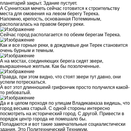
планетарий закрыт. Здание пустует.
А Суннитская мечеть сейчас готовится к строительству
места для омовения на левом берегу Терека.
Напомню, крепость, основанная Потемкиным,
располагалась на правом берегу реки.
Сейчас город располагается по обеим берегам Терека.
Как и все горные реки, в дождливые дни Терек становится
очень бурным и темным.
А на мостах, соединяющих берега сидят звери,
выкрашенные желтым. Как бы позолоченные.
Правда, при этом видно, что стоят звери тут давно, они
успели потрескаться.
А вот этот длинношеий грифончик просто получился какой-
то рябоватый.
Да и в целом проходя по улицам Владикавказа видишь, что
город весьма старый. С одной стороны интересно
посмотреть на исторический город. С другой. Привести в
порядок центр города не помешало бы.
Попадаются и вот такие замечательные социалистически
здания. Это Политехнический Техникум.