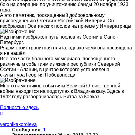
бою на операции по уничтожению банды 20 ноября 1923
года.
А это памятник, посвященный добровольному
присоединению Осетии к Российской Империи. Он
изображает Осетинских послов на приеме у Императрицы.
Над ними изображен путь послов из Осетии в Санкт-
Петербург.
Рядом стоит гранитная плита, однако чему она посвящена
я не нашёл.
Все это части большого мемориала, посвященного
различным событиям из жизни республики Северной
Осетии - Алании, в центре которого установлена
скульптура Георгия Победоносца.
Много памятников событиям Великой Отечественной
войны находится на подступах к Владикавказу. Здесь в
1942 году разворачивалась Битва за Кавказ.
Полностью здесь
Вернуться
к
началу
veronikakoroleva
Сообщения:
1