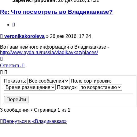
Зарегистрирован:
26 дек 2016, 17:22
Re: Что посмотреть во Владикавказе?
Цитата
Сообщение
veronikakoroleva
»
26 дек 2016, 17:24
Вот вам немного информации о Владикавказе -
http://www.ayda.ru/russia/vladikavkaz/places/
Вернуться
к
Ответить
началу
Показать:
Поле сортировки:
Порядок:
3 сообщения • Страница
1
из
1
Вернуться в «Владикавказ»