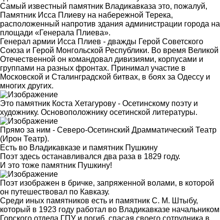
Самый известный памятник Владикавказа это, пожалуй,
Памятник Исса Плиеву на набережной Терека,
расположенный напротив здания администрации города на
площади «Генерала Плиева».
Генерал армии Исса Плиев - дважды Герой Советского
Союза и Герой Монгольской Республики. Во время Великой
Отечественной он командовал дивизиями, корпусами и
группами на разных фронтах. Принимал участие в
Московской и Сталинградской битвах, в боях за Одессу и
многих других.
Это памятник Коста Хетагурову - Осетинскому поэту и
художнику. Основоположнику осетинской литературы.
Прямо за ним - Северо-Осетинский Драмматический Театр
(Ирон Театр).
Есть во Владикавказе и памятник Пушкину
Поэт здесь останавливался два раза в 1829 году.
И это тоже памятник Пушкину!
Поэт изображен в бричке, запряженной волами, в которой
он путешествовал по Кавказу.
Среди иных памятников есть и памятник С. М. Штыбу,
который в 1923 году работал во Владикавказе начальником
Горского отдела ГПУ и погиб, спасая своего сотрудника в