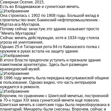
Северная Осетия. 2015.
Есть во Владикавказе и суннитская мечеть.
Она строилась с 1902 по 1908 годы. Большой вклад в
строительство внес Бакинский нефтепромышленник -
Муртаз-ага-Мухтаров.
Потому сейчас зачастую это здание называют просто
"Мечеть Мухтарова"
Сейчас мечеть действующая, хотя в 1934 году стояла
угроза её уничтожения.
Однако 25-я Татарская рота 84-го Кавказского полка с
оружием в руках встала на защиту здания.
В итоге Власти предпочли уступить и признали здание
памятником архитектуры. Здесь был размещен
краеведческий музей.
В 1996 году мечеть была передана мусульманской общине
в пользование. Однако видно, что часть интерьеров
нуждается в ремонте.
Впрочем, по сравнению с Шиитской мечетью, построенной
в 70-х годах ХIХ века суннитской мечети ещё повезло.
Шиитская мечеть в советские годы была переоборуована в
планетарий. Минареты были снесены. Впрочем, сейчас и