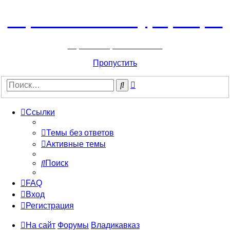
Горнолыжный курорт Цей
перейти обратно на сайт
Пропустить
Расширенный
Поиск
поиск
Ссылки
Темы без ответов
Активные темы
Поиск
FAQ
Вход
Регистрация
На сайт
Форумы
Владикавказ