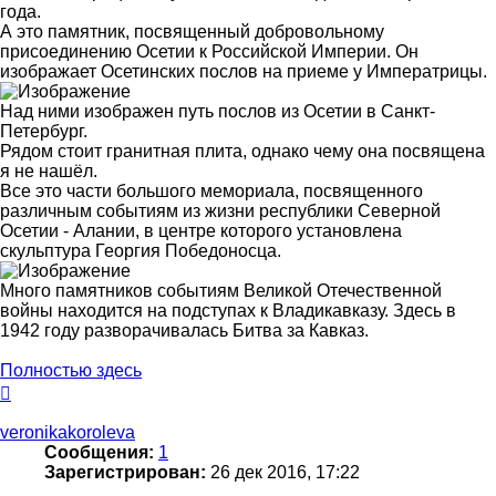
года.
А это памятник, посвященный добровольному
присоединению Осетии к Российской Империи. Он
изображает Осетинских послов на приеме у Императрицы.
Над ними изображен путь послов из Осетии в Санкт-
Петербург.
Рядом стоит гранитная плита, однако чему она посвящена
я не нашёл.
Все это части большого мемориала, посвященного
различным событиям из жизни республики Северной
Осетии - Алании, в центре которого установлена
скульптура Георгия Победоносца.
Много памятников событиям Великой Отечественной
войны находится на подступах к Владикавказу. Здесь в
1942 году разворачивалась Битва за Кавказ.
Полностью здесь
Вернуться
к
началу
veronikakoroleva
Сообщения:
1
Зарегистрирован:
26 дек 2016, 17:22