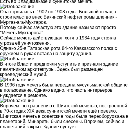
Есть во Владикавказе и суннитская мечеть.
Она строилась с 1902 по 1908 годы. Большой вклад в
строительство внес Бакинский нефтепромышленник -
Муртаз-ага-Мухтаров.
Потому сейчас зачастую это здание называют просто
"Мечеть Мухтарова"
Сейчас мечеть действующая, хотя в 1934 году стояла
угроза её уничтожения.
Однако 25-я Татарская рота 84-го Кавказского полка с
оружием в руках встала на защиту здания.
В итоге Власти предпочли уступить и признали здание
памятником архитектуры. Здесь был размещен
краеведческий музей.
В 1996 году мечеть была передана мусульманской общине
в пользование. Однако видно, что часть интерьеров
нуждается в ремонте.
Впрочем, по сравнению с Шиитской мечетью, построенной
в 70-х годах ХIХ века суннитской мечети ещё повезло.
Шиитская мечеть в советские годы была переоборуована в
планетарий. Минареты были снесены. Впрочем, сейчас и
планетарий закрыт. Здание пустует.