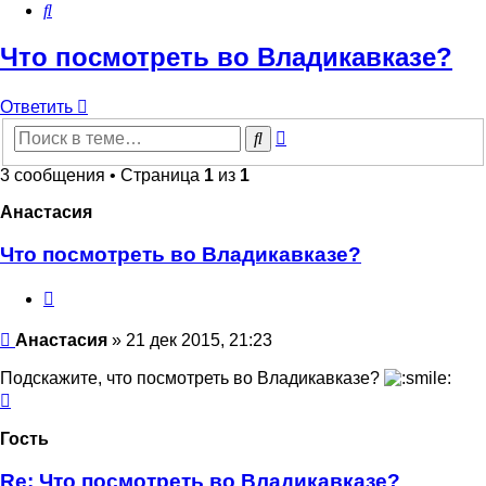
Поиск
Что посмотреть во Владикавказе?
Ответить
Расширенный
Поиск
поиск
3 сообщения • Страница
1
из
1
Анастасия
Что посмотреть во Владикавказе?
Цитата
Сообщение
Анастасия
»
21 дек 2015, 21:23
Подскажите, что посмотреть во Владикавказе?
Вернуться
к
началу
Гость
Re: Что посмотреть во Владикавказе?