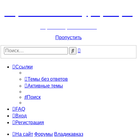
Горнолыжный курорт Цей
перейти обратно на сайт
Пропустить
Расширенный
Поиск
поиск
Ссылки
Темы без ответов
Активные темы
Поиск
FAQ
Вход
Регистрация
На сайт
Форумы
Владикавказ