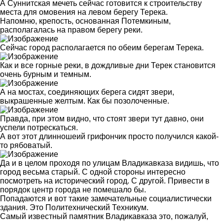
А Суннитская мечеть сейчас готовится к строительству
места для омовения на левом берегу Терека.
Напомню, крепость, основанная Потемкиным,
располагалась на правом берегу реки.
Сейчас город располагается по обеим берегам Терека.
Как и все горные реки, в дождливые дни Терек становится
очень бурным и темным.
А на мостах, соединяющих берега сидят звери,
выкрашенные желтым. Как бы позолоченные.
Правда, при этом видно, что стоят звери тут давно, они
успели потрескаться.
А вот этот длинношеий грифончик просто получился какой-
то рябоватый.
Да и в целом проходя по улицам Владикавказа видишь, что
город весьма старый. С одной стороны интересно
посмотреть на исторический город. С другой. Привести в
порядок центр города не помешало бы.
Попадаются и вот такие замечательные социалистически
здания. Это Политехнический Техникум.
Самый известный памятник Владикавказа это, пожалуй,