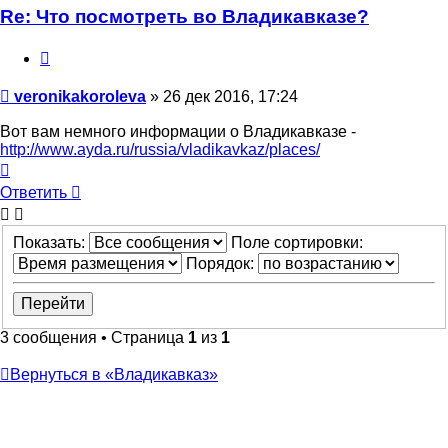
Re: Что посмотреть во Владикавказе?
Цитата
Сообщение
veronikakoroleva
»
26 дек 2016, 17:24
Вот вам немного информации о Владикавказе -
http://www.ayda.ru/russia/vladikavkaz/places/
Вернуться
к
Ответить
началу
Показать:
Поле сортировки:
Порядок:
3 сообщения • Страница
1
из
1
Вернуться в «Владикавказ»