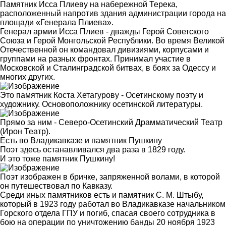
Памятник Исса Плиеву на набережной Терека,
расположенный напротив здания администрации города на
площади «Генерала Плиева».
Генерал армии Исса Плиев - дважды Герой Советского
Союза и Герой Монгольской Республики. Во время Великой
Отечественной он командовал дивизиями, корпусами и
группами на разных фронтах. Принимал участие в
Московской и Сталинградской битвах, в боях за Одессу и
многих других.
Это памятник Коста Хетагурову - Осетинскому поэту и
художнику. Основоположнику осетинской литературы.
Прямо за ним - Северо-Осетинский Драмматический Театр
(Ирон Театр).
Есть во Владикавказе и памятник Пушкину
Поэт здесь останавливался два раза в 1829 году.
И это тоже памятник Пушкину!
Поэт изображен в бричке, запряженной волами, в которой
он путешествовал по Кавказу.
Среди иных памятников есть и памятник С. М. Штыбу,
который в 1923 году работал во Владикавказе начальником
Горского отдела ГПУ и погиб, спасая своего сотрудника в
бою на операции по уничтожению банды 20 ноября 1923