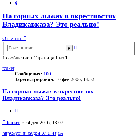
Поиск
На горных лыжах в окрестностях
Владикавказа? Это реально!
Ответить
Расширенный
Поиск
поиск
1 сообщение • Страница
1
из
1
tcuker
Сообщения:
100
Зарегистрирован:
10 фев 2006, 14:52
На горных лыжах в окрестностях
Владикавказа? Это реально!
Цитата
Сообщение
tcuker
»
24 дек 2016, 13:07
https://youtu.be/gSFXu65DjzA