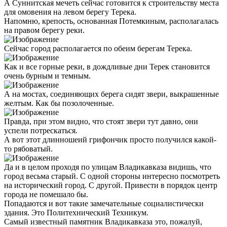
А Суннитская мечеть сейчас готовится к строительству места
для омовения на левом берегу Терека.
Напомню, крепость, основанная Потемкиным, располагалась
на правом берегу реки.
Сейчас город располагается по обеим берегам Терека.
Как и все горные реки, в дождливые дни Терек становится
очень бурным и темным.
А на мостах, соединяющих берега сидят звери, выкрашенные
желтым. Как бы позолоченные.
Правда, при этом видно, что стоят звери тут давно, они
успели потрескаться.
А вот этот длинношеий грифончик просто получился какой-
то рябоватый.
Да и в целом проходя по улицам Владикавказа видишь, что
город весьма старый. С одной стороны интересно посмотреть
на исторический город. С другой. Привести в порядок центр
города не помешало бы.
Попадаются и вот такие замечательные социалистически
здания. Это Политехнический Техникум.
Самый известный памятник Владикавказа это, пожалуй,