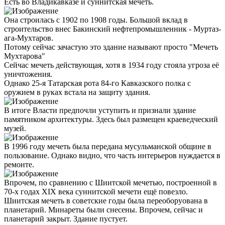
Есть во Владикавказе и суннитская мечеть.
Она строилась с 1902 по 1908 годы. Большой вклад в
строительство внес Бакинский нефтепромышленник - Муртаз-
ага-Мухтаров.
Потому сейчас зачастую это здание называют просто "Мечеть
Мухтарова"
Сейчас мечеть действующая, хотя в 1934 году стояла угроза её
уничтожения.
Однако 25-я Татарская рота 84-го Кавказского полка с
оружием в руках встала на защиту здания.
В итоге Власти предпочли уступить и признали здание
памятником архитектуры. Здесь был размещен краеведческий
музей.
В 1996 году мечеть была передана мусульманской общине в
пользование. Однако видно, что часть интерьеров нуждается в
ремонте.
Впрочем, по сравнению с Шиитской мечетью, построенной в
70-х годах ХIХ века суннитской мечети ещё повезло.
Шиитская мечеть в советские годы была переоборуована в
планетарий. Минареты были снесены. Впрочем, сейчас и
планетарий закрыт. Здание пустует.