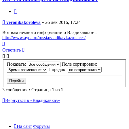
Цитата
Сообщение
veronikakoroleva
»
26 дек 2016, 17:24
Вот вам немного информации о Владикавказе -
http://www.ayda.ru/russia/vladikavkaz/places/
Вернуться
к
Ответить
началу
Показать:
Поле сортировки:
Порядок:
3 сообщения • Страница
1
из
1
Вернуться в «Владикавказ»
На сайт
Форумы