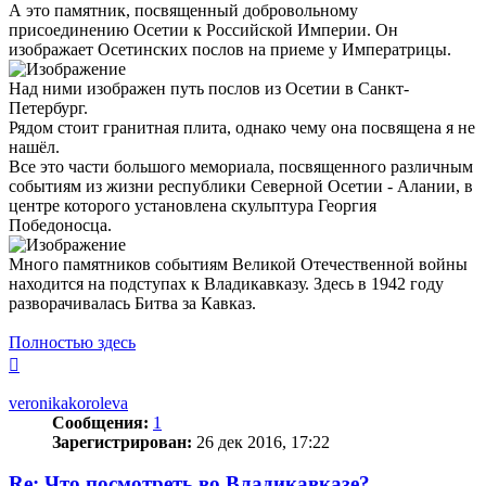
А это памятник, посвященный добровольному
присоединению Осетии к Российской Империи. Он
изображает Осетинских послов на приеме у Императрицы.
Над ними изображен путь послов из Осетии в Санкт-
Петербург.
Рядом стоит гранитная плита, однако чему она посвящена я не
нашёл.
Все это части большого мемориала, посвященного различным
событиям из жизни республики Северной Осетии - Алании, в
центре которого установлена скульптура Георгия
Победоносца.
Много памятников событиям Великой Отечественной войны
находится на подступах к Владикавказу. Здесь в 1942 году
разворачивалась Битва за Кавказ.
Полностью здесь
Вернуться
к
началу
veronikakoroleva
Сообщения:
1
Зарегистрирован:
26 дек 2016, 17:22
Re: Что посмотреть во Владикавказе?