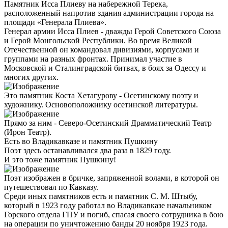
Памятник Исса Плиеву на набережной Терека,
расположенный напротив здания администрации города на
площади «Генерала Плиева».
Генерал армии Исса Плиев - дважды Герой Советского Союза
и Герой Монгольской Республики. Во время Великой
Отечественной он командовал дивизиями, корпусами и
группами на разных фронтах. Принимал участие в
Московской и Сталинградской битвах, в боях за Одессу и
многих других.
Это памятник Коста Хетагурову - Осетинскому поэту и
художнику. Основоположнику осетинской литературы.
Прямо за ним - Северо-Осетинский Драмматический Театр
(Ирон Театр).
Есть во Владикавказе и памятник Пушкину
Поэт здесь останавливался два раза в 1829 году.
И это тоже памятник Пушкину!
Поэт изображен в бричке, запряженной волами, в которой он
путешествовал по Кавказу.
Среди иных памятников есть и памятник С. М. Штыбу,
который в 1923 году работал во Владикавказе начальником
Горского отдела ГПУ и погиб, спасая своего сотрудника в бою
на операции по уничтожению банды 20 ноября 1923 года.