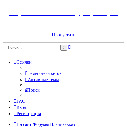
Горнолыжный курорт Цей
перейти обратно на сайт
Пропустить
Расширенный
Поиск
поиск
Ссылки
Темы без ответов
Активные темы
Поиск
FAQ
Вход
Регистрация
На сайт
Форумы
Владикавказ