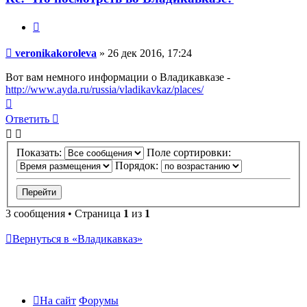
Цитата
Сообщение
veronikakoroleva
»
26 дек 2016, 17:24
Вот вам немного информации о Владикавказе -
http://www.ayda.ru/russia/vladikavkaz/places/
Вернуться
к
Ответить
началу
Показать:
Поле сортировки:
Порядок:
3 сообщения • Страница
1
из
1
Вернуться в «Владикавказ»
На сайт
Форумы