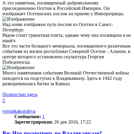
А это памятник, посвященный добровольному
присоединению Осетии к Российской Империи. Он
изображает Осетинских послов на приеме у Императрицы.
Над ними изображен путь послов из Осетии в Санкт-
Петербург.
Рядом стоит гранитная плита, однако чему она посвящена я не
нашёл.
Все это части большого мемориала, посвященного различным
событиям из жизни республики Северной Осетии - Алании, в
центре которого установлена скульптура Георгия
Победоносца.
Много памятников событиям Великой Отечественной войны
находится на подступах к Владикавказу. Здесь в 1942 году
разворачивалась Битва за Кавказ.
Полностью здесь
Вернуться
к
началу
veronikakoroleva
Сообщения:
1
Зарегистрирован:
26 дек 2016, 17:22
Re: Что посмотреть во Владикавказе?