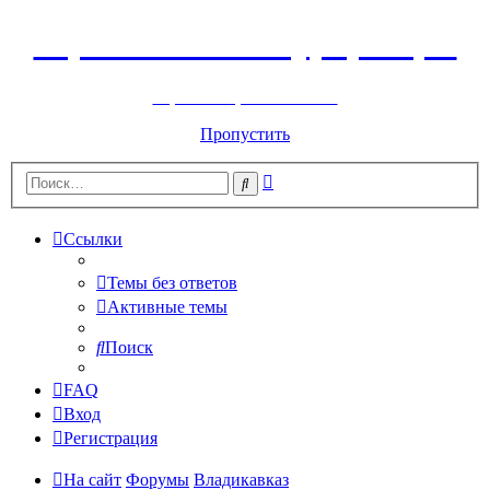
Горнолыжный курорт Цей
перейти обратно на сайт
Пропустить
Расширенный
Поиск
поиск
Ссылки
Темы без ответов
Активные темы
Поиск
FAQ
Вход
Регистрация
На сайт
Форумы
Владикавказ