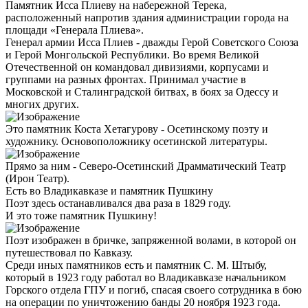
Памятник Исса Плиеву на набережной Терека,
расположенный напротив здания администрации города на
площади «Генерала Плиева».
Генерал армии Исса Плиев - дважды Герой Советского Союза
и Герой Монгольской Республики. Во время Великой
Отечественной он командовал дивизиями, корпусами и
группами на разных фронтах. Принимал участие в
Московской и Сталинградской битвах, в боях за Одессу и
многих других.
Это памятник Коста Хетагурову - Осетинскому поэту и
художнику. Основоположнику осетинской литературы.
Прямо за ним - Северо-Осетинский Драмматический Театр
(Ирон Театр).
Есть во Владикавказе и памятник Пушкину
Поэт здесь останавливался два раза в 1829 году.
И это тоже памятник Пушкину!
Поэт изображен в бричке, запряженной волами, в которой он
путешествовал по Кавказу.
Среди иных памятников есть и памятник С. М. Штыбу,
который в 1923 году работал во Владикавказе начальником
Горского отдела ГПУ и погиб, спасая своего сотрудника в бою
на операции по уничтожению банды 20 ноября 1923 года.