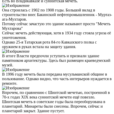
Есть во Владикавказе и суннитская мечеть.
Она строилась с 1902 по 1908 годы. Большой вклад в
строительство внес Бакинский нефтепромышленник - Муртаз-
ага-Мухтаров.
Потому сейчас зачастую это здание называют просто "Мечеть
Мухтарова"
Сейчас мечеть действующая, хотя в 1934 году стояла угроза её
уничтожения.
Однако 25-я Татарская рота 84-го Кавказского полка с
оружием в руках встала на защиту здания.
В итоге Власти предпочли уступить и признали здание
памятником архитектуры. Здесь был размещен краеведческий
музей.
В 1996 году мечеть была передана мусульманской общине в
пользование. Однако видно, что часть интерьеров нуждается в
ремонте.
Впрочем, по сравнению с Шиитской мечетью, построенной в
70-х годах ХIХ века суннитской мечети ещё повезло.
Шиитская мечеть в советские годы была переоборуована в
планетарий. Минареты были снесены. Впрочем, сейчас и
планетарий закрыт. Здание пустует.