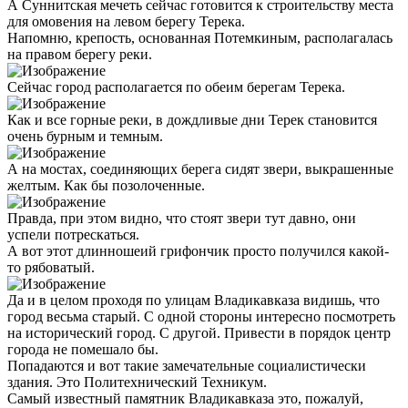
А Суннитская мечеть сейчас готовится к строительству места
для омовения на левом берегу Терека.
Напомню, крепость, основанная Потемкиным, располагалась
на правом берегу реки.
Сейчас город располагается по обеим берегам Терека.
Как и все горные реки, в дождливые дни Терек становится
очень бурным и темным.
А на мостах, соединяющих берега сидят звери, выкрашенные
желтым. Как бы позолоченные.
Правда, при этом видно, что стоят звери тут давно, они
успели потрескаться.
А вот этот длинношеий грифончик просто получился какой-
то рябоватый.
Да и в целом проходя по улицам Владикавказа видишь, что
город весьма старый. С одной стороны интересно посмотреть
на исторический город. С другой. Привести в порядок центр
города не помешало бы.
Попадаются и вот такие замечательные социалистически
здания. Это Политехнический Техникум.
Самый известный памятник Владикавказа это, пожалуй,