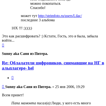
можно покопаться.
Спасибо!
может тут
http://strimfoto.ru/users/Lilac/
последние 3 альбома
10Х !!! ;);););)
Это как расшифровать? :) Кстати, Гость, это я была, забыла
войти...
Вернуться
к
началу
Sunny aka Саня из Питера.
Re: Обладатели цифровиков, снимавшие на НГ в
альплагере- hel
Цитата
Сообщение
Sunny aka Саня из Питера.
»
25 янв 2006, 19:29
Всем привет!
Папа мамонта писал(а):
Люди, у кого есть много