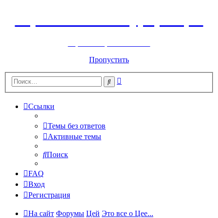
Горнолыжный курорт Цей
перейти обратно на сайт
Пропустить
Расширенный
Поиск
поиск
Ссылки
Темы без ответов
Активные темы
Поиск
FAQ
Вход
Регистрация
На сайт
Форумы
Цей
Это все о Цее...