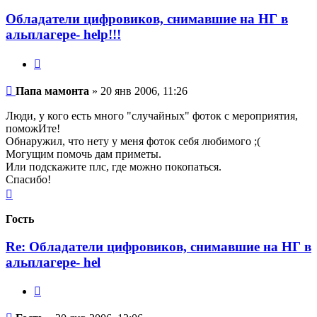
Обладатели цифровиков, снимавшие на НГ в
альплагере- help!!!
Цитата
Сообщение
Папа мамонта
»
20 янв 2006, 11:26
Люди, у кого есть много "случайных" фоток с мероприятия,
поможИте!
Обнаружил, что нету у меня фоток себя любимого ;(
Могущим помочь дам приметы.
Или подскажите плс, где можно покопаться.
Спасибо!
Вернуться
к
началу
Гость
Re: Обладатели цифровиков, снимавшие на НГ в
альплагере- hel
Цитата
Сообщение