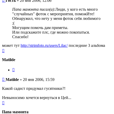
Гость
»
20 янв 2006, 12:06
Папа мамонта писал(а):
Люди, у кого есть много
"случайных" фоток с мероприятия, поможИте!
Обнаружил, что нету у меня фоток себя любимого
;(
Могущим помочь дам приметы.
Или подскажите плс, где можно покопаться.
Спасибо!
может тут
http://strimfoto.ru/users/Lilac/
последние 3 альбома
Вернуться
к
началу
Matilde
Цитата
Сообщение
Matilde
»
20 янв 2006, 15:59
Какой садист придумал гусятники?!
Невыносимо хочется вернуться в Цей...
Вернуться
к
началу
Папа мамонта