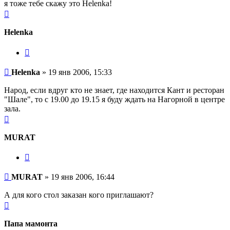
я тоже тебе скажу это Helenka!
Вернуться
к
началу
Helenka
Цитата
Сообщение
Helenka
»
19 янв 2006, 15:33
Народ, если вдруг кто не знает, где находится Кант и ресторан
"Шале", то с 19.00 до 19.15 я буду ждать на Нагорной в центре
зала.
Вернуться
к
началу
MURAT
Цитата
Сообщение
MURAT
»
19 янв 2006, 16:44
А для кого стол заказан кого приглашают?
Вернуться
к
началу
Папа мамонта