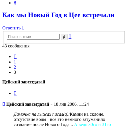
Поиск
Как мы Новый Год в Цее встречали
Ответить
Расширенный
Поиск
поиск
43 сообщения
Пред.
1
2
3
Цейский завсегдатай
Цитата
Сообщение
Цейский завсегдатай
»
18 янв 2006, 11:24
Дамочка на лыжах писал(а):
Камни на склоне,
отсутствие воды - все это немного затуманило
сознание после Нового Года...
А ведь 30го и 31го