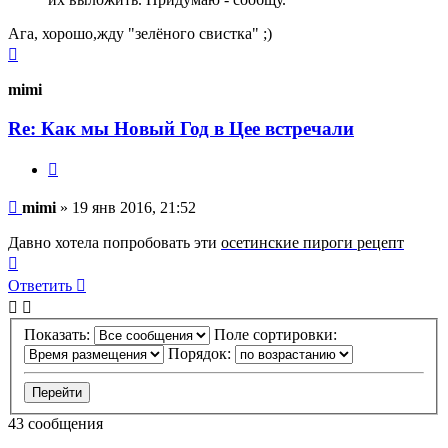
Ага, хорошо,жду "зелёного свистка" ;)
Вернуться
к
началу
mimi
Re: Как мы Новый Год в Цее встречали
Цитата
Сообщение
mimi
»
19 янв 2016, 21:52
Давно хотела попробовать эти
осетинские пироги рецепт
Вернуться
к
Ответить
началу
Показать:
Поле сортировки:
Порядок:
43 сообщения