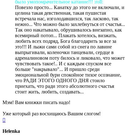
было умопомрачительное катание!!! :roll:
Повезло просто... Канатку до этого не включали, и
целина такая девственная, такая пушистая
встречала нас, изголодавшихся, так ласково, так
нежно... Что можно было захлебнуться от счастья...
Так оно накатывало, обрушивалось внезапно, как
всемирный потоп... Плакать хотелось, визжать,
любить всех подряд, Бога благодарить за все за
это!!! И лыжи сами собой из снега по лавине
выпрыгивали, коленочки танцевали, сердце в
адреналиновом поту билось и ликовало, что может
чувствовать такое!.. И с каждым спуском все
больше "накрывало"... И пришло среди
эмоциональной бури спокойное тихое осознание,
что РАДИ ЭТОГО ОДНОГО ДНЯ стоило
приехать, что ради этого абсолютного счастья
стоит жить, любить, создавать...
Мэм! Вам книжки писать надо!
Уже который раз восхищаюсь Вашим слогом!
Вернуться
к
началу
Helenka