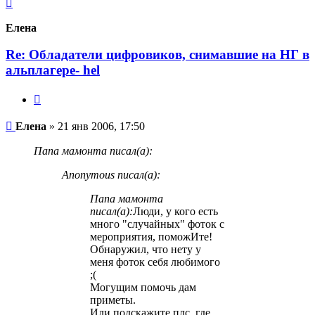
Вернуться
к
началу
Елена
Re: Обладатели цифровиков, снимавшие на НГ в
альплагере- hel
Цитата
Сообщение
Елена
»
21 янв 2006, 17:50
Папа мамонта писал(а):
Anonymous писал(а):
Папа мамонта
писал(а):
Люди, у кого есть
много "случайных" фоток с
мероприятия, поможИте!
Обнаружил, что нету у
меня фоток себя любимого
;(
Могущим помочь дам
приметы.
Или подскажите плс, где