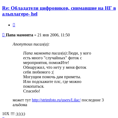
Re: Обладатели цифровиков, снимавшие на НГ в
альплагере- hel
Цитата
Сообщение
Папа мамонта
»
21 янв 2006, 11:50
Anonymous писал(а):
Папа мамонта писал(а):
Люди, у кого
есть много "случайных" фоток с
мероприятия, поможИте!
Обнаружил, что нету у меня фоток
себя любимого ;(
Могущим помочь дам приметы.
Или подскажите плс, где можно
покопаться.
Спасибо!
может тут
http://strimfoto.ru/users/Lilac/
последние 3
альбома
10Х !!! ;);););)