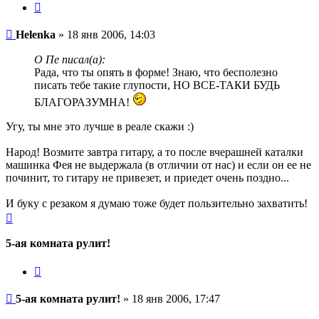
Цитата
Сообщение
Helenka
»
18 янв 2006, 14:03
О Пе писал(а):
Рада, что ты опять в форме! Знаю, что бесполезно
писать тебе такие глупости, НО ВСЕ-ТАКИ БУДЬ
БЛАГОРАЗУМНА!
Угу, ты мне это лучше в реале скажи :)
Народ! Возмите завтра гитару, а то после вчерашней каталки
машинка Фея не выдержала (в отличии от нас) и если он ее не
починит, то гитару не привезет, и приедет очень поздно...
И буку с резаком я думаю тоже будет пользительно захватить!
Вернуться
к
началу
5-ая комната рулит!
Цитата
Сообщение
5-ая комната рулит!
»
18 янв 2006, 17:47