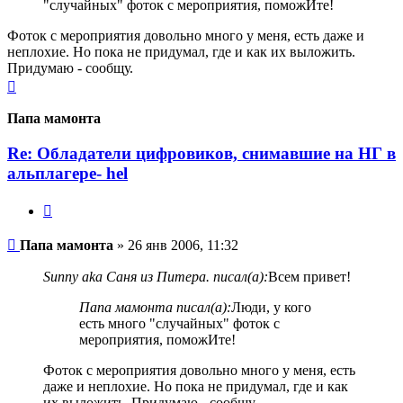
"случайных" фоток с мероприятия, поможИте!
Фоток с мероприятия довольно много у меня, есть даже и
неплохие. Но пока не придумал, где и как их выложить.
Придумаю - сообщу.
Вернуться
к
началу
Папа мамонта
Re: Обладатели цифровиков, снимавшие на НГ в
альплагере- hel
Цитата
Сообщение
Папа мамонта
»
26 янв 2006, 11:32
Sunny aka Саня из Питера. писал(а):
Всем привет!
Папа мамонта писал(а):
Люди, у кого
есть много "случайных" фоток с
мероприятия, поможИте!
Фоток с мероприятия довольно много у меня, есть
даже и неплохие. Но пока не придумал, где и как
их выложить. Придумаю - сообщу.