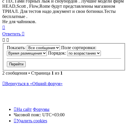
с ТЕСТами горных лыж и сноубордов . Лучшие модели фирм
HEAD,Scott , Flow,Rome будут представленны магазином
ТРИАЛ. Для тестов надо документ и свои ботинки.Тесты
бесплатные .
Не для чайников.
Вернуться
к
Ответить
началу
Показать:
Поле сортировки:
Порядок:
2 сообщения • Страница
1
из
1
Вернуться в «Общий форум»
На сайт
Форумы
Часовой пояс:
UTC+03:00
Удалить cookies