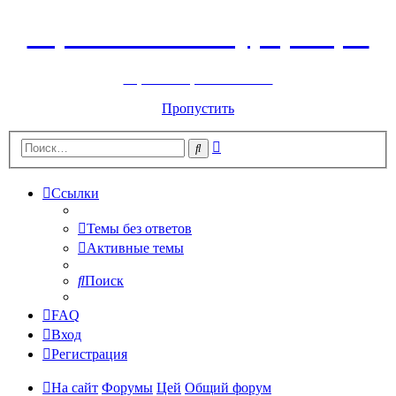
Горнолыжный курорт Цей
перейти обратно на сайт
Пропустить
Расширенный
Поиск
поиск
Ссылки
Темы без ответов
Активные темы
Поиск
FAQ
Вход
Регистрация
На сайт
Форумы
Цей
Общий форум