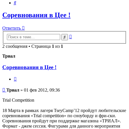
Поиск
Соревнования в Цее !
Ответить
Расширенный
Поиск
поиск
2 сообщения • Страница
1
из
1
Триал
Соревнования в Цее !
Цитата
Сообщение
Триал
»
01 фев 2012, 09:36
Trial Сompetition
18 Марта в рамках лагеря TseyCamp’12 пройдут любительские
соревнования «Trial competition» по сноуборду и фри-ски.
Соревнования пройдут при поддержке магазина «ТРИАЛ».
Формат - джем сессия. Фигурами для данного мероприятия