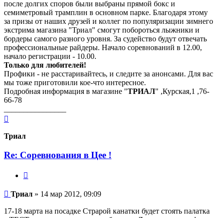
после долгих споров были выбраны прямой бокс и
семиметровый трамплин в основном парке. Благодаря этому
за призы от наших друзей и коллег по популяризации зимнего
экстрима магазина "Триал" смогут побороться лыжники и
бордеры самого разного уровня. За судейство будут отвечать
профессиональные райдеры. Начало соревнований в 12.00,
начало регистрации - 10.00.
Только для любителей!
Профики - не расстаривайтесь, и следите за анонсами. Для вас
мы тоже приготовили кое-что интересное.
Подробная информация в магазине "
ТРИАЛ
" ,Курская,1 ,76-
66-78
________________
Вернуться
к
началу
Триал
Re: Соревнования в Цее !
Цитата
Сообщение
Триал
»
14 мар 2012, 09:09
17-18 марта на посадке Страрой канатки будет стоять палатка