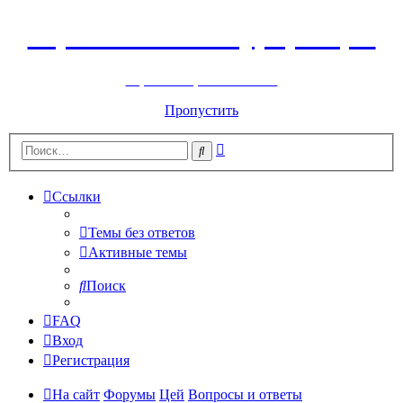
Горнолыжный курорт Цей
перейти обратно на сайт
Пропустить
Расширенный
Поиск
поиск
Ссылки
Темы без ответов
Активные темы
Поиск
FAQ
Вход
Регистрация
На сайт
Форумы
Цей
Вопросы и ответы