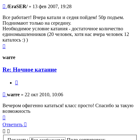
Сообщение
/EraSER/
»
13 фев 2007, 19:28
Все работает! Вчера катали и седня пойдем! 50р подъем.
Поднимают только на середину.
Необходимое условие катания - достаточное количество
единомышленников (20 человек, хотя нас вчера человек 12
каталось :) )
Вернуться
к
началу
warre
Re: Ночное катание
Цитата
Сообщение
warre
»
22 окт 2010, 10:06
Вечером офигенно кататься! класс просто! Спасибо за такую
возможность
Вернуться
к
Ответить
началу
Показать:
Поле сортировки: