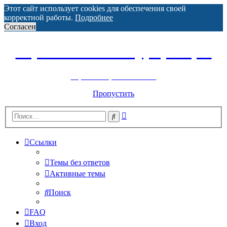
Этот сайт использует cookies для обеспечения своей
корректной работы.
Подробнее
Согласен
Горнолыжный курорт Цей
перейти обратно на сайт
Пропустить
Расширенный
Поиск
поиск
Ссылки
Темы без ответов
Активные темы
Поиск
FAQ
Вход