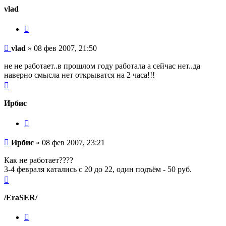
началу
vlad
Цитата
Сообщение
vlad
»
08 фев 2007, 21:50
не не работает..в прошлом году работала а сейчас нет..да
наверно смысла нет открыватся на 2 часа!!!
Вернуться
к
началу
Ирбис
Цитата
Сообщение
Ирбис
»
08 фев 2007, 23:21
Как не работает????
3-4 февраля катались с 20 до 22, один подъём - 50 руб.
Вернуться
к
началу
/EraSER/
Цитата