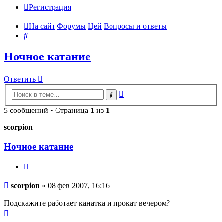
Регистрация
На сайт
Форумы
Цей
Вопросы и ответы
Поиск
Ночное катание
Ответить
Расширенный
Поиск
поиск
5 сообщений • Страница
1
из
1
scorpion
Ночное катание
Цитата
Сообщение
scorpion
»
08 фев 2007, 16:16
Подскажите работает канатка и прокат вечером?
Вернуться
к