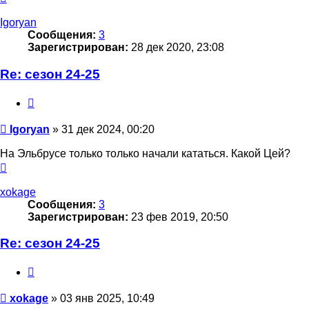
к
началу
Igoryan
Сообщения:
3
Зарегистрирован:
28 дек 2020, 23:08
Re: сезон 24-25
Цитата
Сообщение
Igoryan
»
31 дек 2024, 00:20
На Эльбрусе только только начали кататься. Какой Цей?
Вернуться
к
началу
xokage
Сообщения:
3
Зарегистрирован:
23 фев 2019, 20:50
Re: сезон 24-25
Цитата
Сообщение
xokage
»
03 янв 2025, 10:49