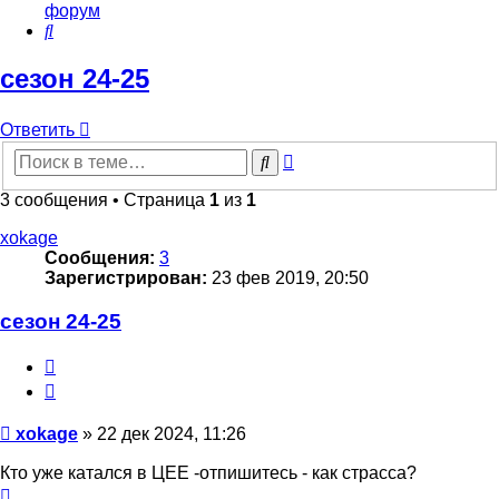
форум
Поиск
сезон 24-25
Ответить
Расширенный
Поиск
поиск
3 сообщения • Страница
1
из
1
xokage
Сообщения:
3
Зарегистрирован:
23 фев 2019, 20:50
сезон 24-25
Цитата
Сообщение
xokage
»
22 дек 2024, 11:26
Кто уже катался в ЦЕЕ -отпишитесь - как страсса?
Вернуться