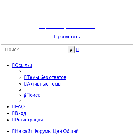
Горнолыжный курорт Цей
перейти обратно на сайт
Пропустить
Расширенный
Поиск
поиск
Ссылки
Темы без ответов
Активные темы
Поиск
FAQ
Вход
Регистрация
На сайт
Форумы
Цей
Общий