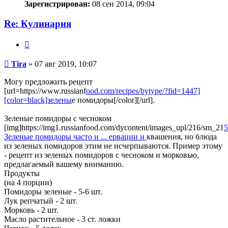
Зарегистрирован:
08 сен 2014, 09:04
Re: Кулинария
Цитата
Сообщение
Tira
»
07 авг 2019, 10:07
Могу предложить рецепт
[url=https://www.russianf
ood.com/recipes/bytype/?fid=1447]
[color=black]зелены
е помидоры[/color][/url].
Зеленые помидоры с чесноком
[img]https://img1.russianfood.com/dycontent/images_upl/216/sm_21
5
Зеленые помидоры часто и ... ервации и
квашения, но блюда
из зеленых помидоров этим не исчерпываются. Пример этому
- рецепт из зеленых помидоров с чесноком и морковью,
предлагаемый вашему вниманию.
Продукты
(на 4 порции)
Помидоры зеленые - 5-6 шт.
Лук репчатый - 2 шт.
Морковь - 2 шт.
Масло растительное - 3 ст. ложки