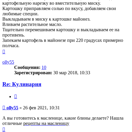
картофельную нарезку во вместительную миску.
Картошку приправляем солью по вкусу, добавляем свои
любимые специи.
Выкладываем в миску к картошке майонез.
Вливаем растительное масло.
Тщательно перемешиваем картошку и выкладываем ее на
противень.
Запекаем картофель в майонезе при 220 градусах примерно
полчаса.
Вернуться
к
началу
olly55
Сообщения:
10
Зарегистрирован:
30 мар 2018, 10:33
Re: Кулинария
Цитата
Сообщение
olly55
»
26 фев 2021, 10:31
А вы готовитесь к масленице, какие блины делаете? Нашла
отличные
рецепты на масленицу
Вернуться