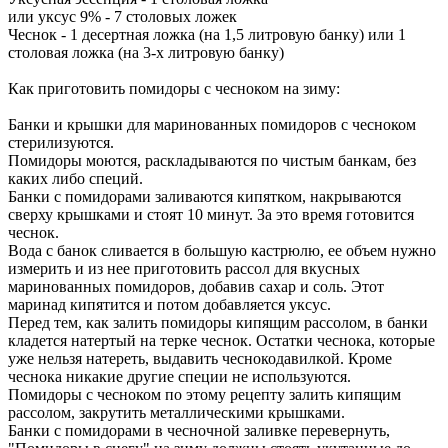
или уксус 9% - 7 столовых ложек
Чеснок - 1 десертная ложка (на 1,5 литровую банку) или 1
столовая ложка (на 3-х литровую банку)
Как приготовить помидоры с чесноком на зиму:
Банки и крышки для маринованных помидоров с чесноком
стерилизуются.
Помидоры моются, раскладываются по чистым банкам, без
каких либо специй.
Банки с помидорами заливаются кипятком, накрываются
сверху крышками и стоят 10 минут. За это время готовится
чеснок.
Вода с банок сливается в большую кастрюлю, ее объем нужно
измерить и из нее приготовить рассол для вкусных
маринованных помидоров, добавив сахар и соль. Этот
маринад кипятится и потом добавляется уксус.
Перед тем, как залить помидоры кипящим рассолом, в банки
кладется натертый на терке чеснок. Остатки чеснока, которые
уже нельзя натереть, выдавить чеснокодавилкой. Кроме
чеснока никакие другие специи не используются.
Помидоры с чесноком по этому рецепту залить кипящим
рассолом, закрутить металлическими крышками.
Банки с помидорами в чесночной заливке перевернуть,