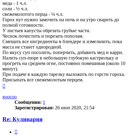
меда - 1 ч.л.
соли - ½ ч.л.
свежемолотого перца - ¼ ч.л.
Горох нут нужно замочить на ночь и на утро сварить до
полной готовности.
У листьев капусты обрезать грубые части.
Чеснок почистить и порезать пополам.
Смешать все ингредиенты в блендере и измельчить, пока
масса не станет однородной.
По вкусу суп посолить, поперчить, добавить мед и карри.
Налить суп-пюре в небольшую глубокую кастрюльку и
прогреть на среднем огне, постоянно помешивая (около 10
минут).
При подаче в каждую тарелку выложить по горсти гороха.
Присыпать все свежемолотым перцем.
Вернуться
к
началу
goocoo
Сообщения:
1
Зарегистрирован:
26 июн 2020, 21:54
Re: Кулинария
Цитата