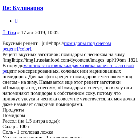
Re: Кулинария
Цитата
Сообщение
Tira
»
17 авг 2019, 10:05
Вкусный рецепт - [url=https://
помидоры под снегом
рецепт[/color]
.
Рецепт вкусных заготовок: помидоры с чесноком на зиму
[img]https://img1.russianfood.com/dycontent/images_upl/19/sm_1821
В пору до
машних заготовок каждая хозяйка хочет н ... ла свой
ре
цепт консервированных, соленых или маринованных
помидоров. Для вас фото-рецепт помидоров с чесноком «под
снегом» на зиму. Называется еще этот рецепт заготовки
«Помидоры под снегом», «Помидоры в снегу», по вкусу они
напоминают помидоры в собственном соку, потому что
привкус уксуса и чеснока совсем не чувствуется, их моя дочка
даже называет сладкими помидорами.
Продукты
Помидоры
Рассол (на 1,5 литра воды):
Сахар - 100 г
Соль - 1 столовая ложка
Уксусная эссенция - 1 столовая ложка