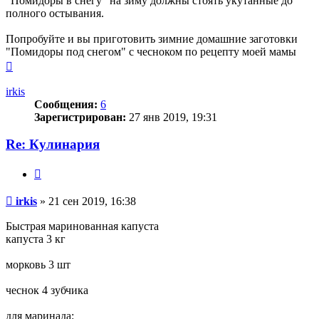
"Помидоры в снегу" на зиму должны стоять укутанные до
полного остывания.
Попробуйте и вы приготовить зимние домашние заготовки
"Помидоры под снегом" с чесноком по рецепту моей мамы
Вернуться
к
началу
irkis
Сообщения:
6
Зарегистрирован:
27 янв 2019, 19:31
Re: Кулинария
Цитата
Сообщение
irkis
»
21 сен 2019, 16:38
Быстрая маринованная капуста
капуста 3 кг
морковь 3 шт
чеснок 4 зубчика
для маринада: