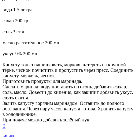
вода 1.5 литра
сахар 200 гр
соль 3 ст.л
масло растительное 200 мл
уксус 9% 200 мл
Капусту тонко нашинковать, морковь натереть на крупной
тёрке, чеснок почистить и пропустить через пресс. Соединить
капусту, морковь, чеснок.
Приготовить продукты для маринада.
Сделать маринад: воду поставить на огонь, добавить сахар,
соль, масло. Довести до кипения, как закипит добавить уксус,
снять с огня.
Залить капусту горячим маринадом. Оставить до полного
остывания. Через пару часов капуста готова. Хранить капусту
в холодильнике.
При подаче можно добавить зелёный лук.
Вернуться
к
началу
olly55