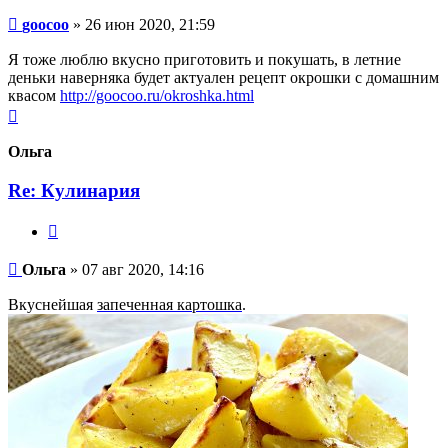
Сообщение
goocoo
»
26 июн 2020, 21:59
Я тоже люблю вкусно приготовить и покушать, в летние
деньки наверняка будет актуален рецепт окрошки с домашним
квасом
http://goocoo.ru/okroshka.html
Вернуться
к
началу
Ольга
Re: Кулинария
Цитата
Сообщение
Ольга
»
07 авг 2020, 14:16
Вкуснейшая
запеченная картошка
.