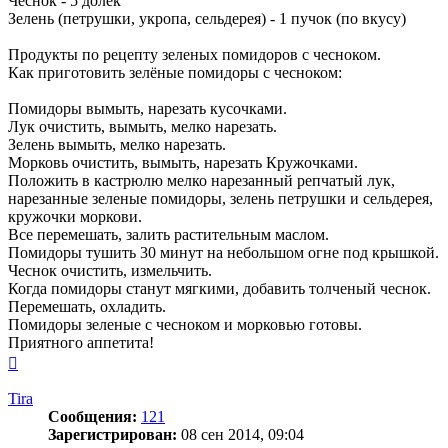
Чеснок - 5 долек
Зелень (петрушки, укропа, сельдерея) - 1 пучок (по вкусу)
Продукты по рецепту зеленых помидоров с чесноком.
Как приготовить зелёные помидоры с чесноком:
Помидоры вымыть, нарезать кусочками.
Лук очистить, вымыть, мелко нарезать.
Зелень вымыть, мелко нарезать.
Морковь очистить, вымыть, нарезать Кружочками.
Положить в кастрюлю мелко нарезанный репчатый лук,
нарезанные зеленые помидоры, зелень петрушки и сельдерея,
кружочки моркови.
Все перемешать, залить растительным маслом.
Помидоры тушить 30 минут на небольшом огне под крышкой.
Чеснок очистить, измельчить.
Когда помидоры станут мягкими, добавить толченый чеснок.
Перемешать, охладить.
Помидоры зеленые с чесноком и морковью готовы.
Приятного аппетита!
Вернуться
к
началу
Tira
Сообщения:
121
Зарегистрирован:
08 сен 2014, 09:04