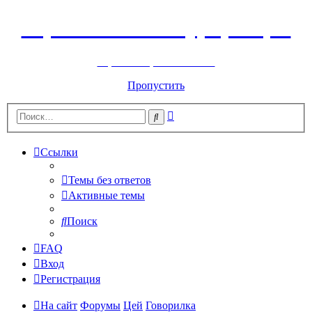
Горнолыжный курорт Цей
перейти обратно на сайт
Пропустить
Расширенный
Поиск
поиск
Ссылки
Темы без ответов
Активные темы
Поиск
FAQ
Вход
Регистрация
На сайт
Форумы
Цей
Говорилка