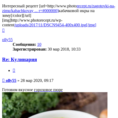
Интересный рецепт [url=http://www.photo
recept.ru/zagotovki-na-
zimu/kabachkovay ... r=#000000]
кабачковой икры на
зиму[/color][/url]
[img]http://www.photorecept.ru/wp-
content
/uploads/2017/11/DSCN9454-400x400.jpg[/img]
Вернуться
к
началу
olly55
Сообщения:
10
Зарегистрирован:
30 мар 2018, 10:33
Re: Кулинария
Цитата
Сообщение
olly55
»
28 мар 2020, 09:17
Готовим вкусное
гороховое пюре