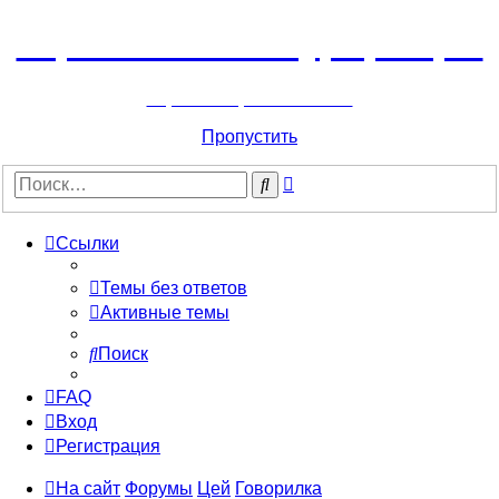
Горнолыжный курорт Цей
перейти обратно на сайт
Пропустить
Расширенный
Поиск
поиск
Ссылки
Темы без ответов
Активные темы
Поиск
FAQ
Вход
Регистрация
На сайт
Форумы
Цей
Говорилка