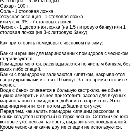
Рассол (на 1,5 литра воды):
Сахар - 100 г
Соль - 1 столовая ложка
Уксусная эссенция - 1 столовая ложка
или уксус 9% - 7 столовых ложек
Чеснок - 1 десертная ложка (на 1,5 литровую банку) или 1
столовая ложка (на 3-х литровую банку)
Как приготовить помидоры с чесноком на зиму:
Банки и крышки для маринованных помидоров с чесноком
стерилизуются.
Помидоры моются, раскладываются по чистым банкам, без
каких либо специй.
Банки с помидорами заливаются кипятком, накрываются
сверху крышками и стоят 10 минут. За это время готовится
чеснок.
Вода с банок сливается в большую кастрюлю, ее объем
нужно измерить и из нее приготовить рассол для вкусных
маринованных помидоров, добавив сахар и соль. Этот
маринад кипятится и потом добавляется уксус.
Перед тем, как залить помидоры кипящим рассолом, в
банки кладется натертый на терке чеснок. Остатки чеснока,
которые уже нельзя натереть, выдавить чеснокодавилкой.
Кроме чеснока никакие другие специи не используются.