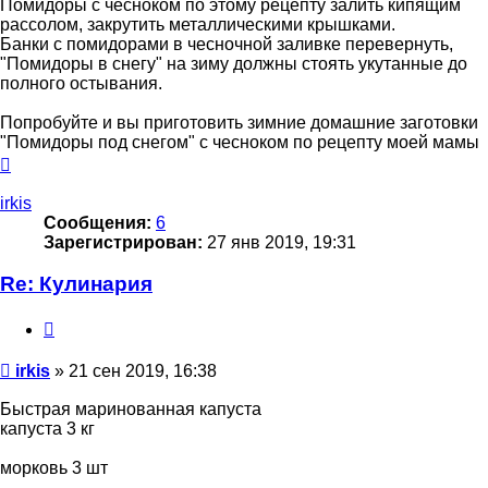
Помидоры с чесноком по этому рецепту залить кипящим
рассолом, закрутить металлическими крышками.
Банки с помидорами в чесночной заливке перевернуть,
"Помидоры в снегу" на зиму должны стоять укутанные до
полного остывания.
Попробуйте и вы приготовить зимние домашние заготовки
"Помидоры под снегом" с чесноком по рецепту моей мамы
Вернуться
к
началу
irkis
Сообщения:
6
Зарегистрирован:
27 янв 2019, 19:31
Re: Кулинария
Цитата
Сообщение
irkis
»
21 сен 2019, 16:38
Быстрая маринованная капуста
капуста 3 кг
морковь 3 шт