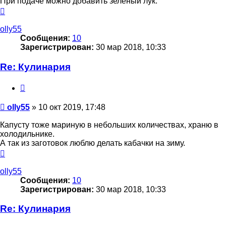
При подаче можно добавить зелёный лук.
Вернуться
к
началу
olly55
Сообщения:
10
Зарегистрирован:
30 мар 2018, 10:33
Re: Кулинария
Цитата
Сообщение
olly55
»
10 окт 2019, 17:48
Капусту тоже мариную в небольших количествах, храню в
холодильнике.
А так из заготовок люблю делать кабачки на зиму.
Вернуться
к
началу
olly55
Сообщения:
10
Зарегистрирован:
30 мар 2018, 10:33
Re: Кулинария