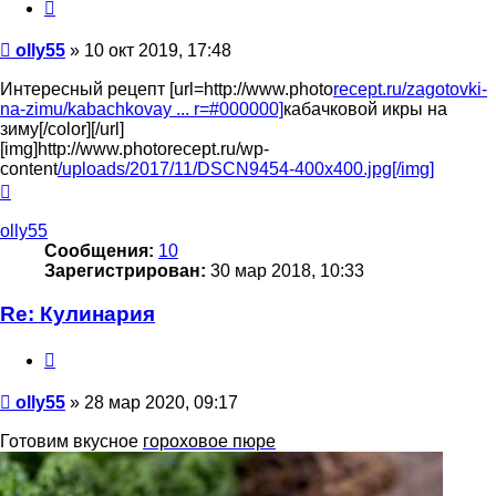
Цитата
Сообщение
olly55
»
10 окт 2019, 17:48
Интересный рецепт [url=http://www.photo
recept.ru/zagotovki-
na-zimu/kabachkovay ... r=#000000]
кабачковой икры на
зиму[/color][/url]
[img]http://www.photorecept.ru/wp-
content
/uploads/2017/11/DSCN9454-400x400.jpg[/img]
Вернуться
к
началу
olly55
Сообщения:
10
Зарегистрирован:
30 мар 2018, 10:33
Re: Кулинария
Цитата
Сообщение
olly55
»
28 мар 2020, 09:17
Готовим вкусное
гороховое пюре