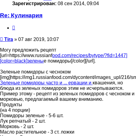
Зарегистрирован:
08 сен 2014, 09:04
Re: Кулинария
Цитата
Сообщение
Tira
»
07 авг 2019, 10:07
Могу предложить рецепт
[url=https://www.russianf
ood.com/recipes/bytype/?fid=1447]
[color=black]зелены
е помидоры[/color][/url].
Зеленые помидоры с чесноком
[img]https://img1.russianfood.com/dycontent/images_upl/216/
Зеленые помидоры часто и ... ервации и
квашения, но
блюда из зеленых помидоров этим не исчерпываются.
Пример этому - рецепт из зеленых помидоров с чесноком и
морковью, предлагаемый вашему вниманию.
Продукты
(на 4 порции)
Помидоры зеленые - 5-6 шт.
Лук репчатый - 2 шт.
Морковь - 2 шт.
Масло растительное - 3 ст. ложки