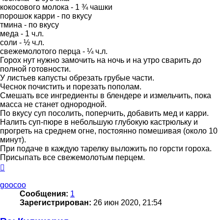
кокосового молока - 1 ¾ чашки
порошок карри - по вкусу
тмина - по вкусу
меда - 1 ч.л.
соли - ½ ч.л.
свежемолотого перца - ¼ ч.л.
Горох нут нужно замочить на ночь и на утро сварить до
полной готовности.
У листьев капусты обрезать грубые части.
Чеснок почистить и порезать пополам.
Смешать все ингредиенты в блендере и измельчить, пока
масса не станет однородной.
По вкусу суп посолить, поперчить, добавить мед и карри.
Налить суп-пюре в небольшую глубокую кастрюльку и
прогреть на среднем огне, постоянно помешивая (около 10
минут).
При подаче в каждую тарелку выложить по горсти гороха.
Присыпать все свежемолотым перцем.
Вернуться
к
началу
goocoo
Сообщения:
1
Зарегистрирован:
26 июн 2020, 21:54