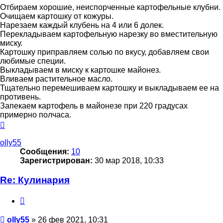
Отбираем хорошие, неиспорченные картофельные клубни.
Очищаем картошку от кожуры.
Нарезаем каждый клубень на 4 или 6 долек.
Перекладываем картофельную нарезку во вместительную
миску.
Картошку приправляем солью по вкусу, добавляем свои
любимые специи.
Выкладываем в миску к картошке майонез.
Вливаем растительное масло.
Тщательно перемешиваем картошку и выкладываем ее на
противень.
Запекаем картофель в майонезе при 220 градусах
примерно полчаса.
Вернуться
к
началу
olly55
Сообщения:
10
Зарегистрирован:
30 мар 2018, 10:33
Re: Кулинария
Цитата
Сообщение
olly55
»
26 фев 2021, 10:31