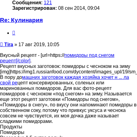
Сообщения:
121
Зарегистрирован:
08 сен 2014, 09:04
Re: Кулинария
Цитата
Сообщение
Tira
»
17 авг 2019, 10:05
Вкусный рецепт - [url=https://
помидоры под снегом
рецепт[/color]
.
Рецепт вкусных заготовок: помидоры с чесноком на зиму
[img]https://img1.russianfood.com/dycontent/images_upl/19/sm
В пору до
машних заготовок каждая хозяйка хочет н ... ла
свой ре
цепт консервированных, соленых или
маринованных помидоров. Для вас фото-рецепт
помидоров с чесноком «под снегом» на зиму. Называется
еще этот рецепт заготовки «Помидоры под снегом»,
«Помидоры в снегу», по вкусу они напоминают помидоры в
собственном соку, потому что привкус уксуса и чеснока
совсем не чувствуется, их моя дочка даже называет
сладкими помидорами.
Продукты
Помидоры