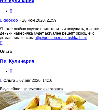
Re: Кулинария
Цитата
Сообщение
goocoo
»
26 июн 2020, 21:59
Я тоже люблю вкусно приготовить и покушать, в летние
деньки наверняка будет актуален рецепт окрошки с
домашним квасом
http://goocoo.ru/okroshka.html
Вернуться
к
началу
Ольга
Re: Кулинария
Цитата
Сообщение
Ольга
»
07 авг 2020, 14:16
Вкуснейшая
запеченная картошка
.