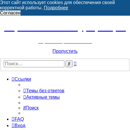
Этот сайт использует cookies для обеспечения своей
корректной работы.
Подробнее
Согласен
Горнолыжный курорт Цей
перейти обратно на сайт
Пропустить
Расширенный
Поиск
поиск
Ссылки
Темы без ответов
Активные темы
Поиск
FAQ
Вход