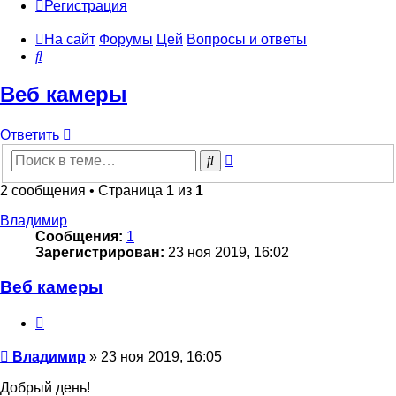
Регистрация
На сайт
Форумы
Цей
Вопросы и ответы
Поиск
Веб камеры
Ответить
Расширенный
Поиск
поиск
2 сообщения • Страница
1
из
1
Владимир
Сообщения:
1
Зарегистрирован:
23 ноя 2019, 16:02
Веб камеры
Цитата
Сообщение
Владимир
»
23 ноя 2019, 16:05
Добрый день!