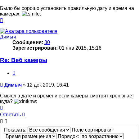
Было бы хорошо установить правильную дату и время на
камерах.
Вернуться
к
началу
Димыч
Сообщения:
30
Зарегистрирован:
01 янв 2015, 15:16
Re: Веб камеры
Цитата
Сообщение
Димыч
»
12 дек 2019, 16:41
Смысл в дате и времени если камеры смотрят хрен знает
куда?
Вернуться
к
Ответить
началу
Показать:
Поле сортировки:
Порядок: