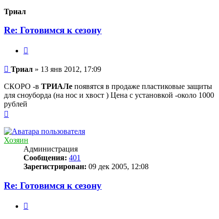
к
началу
Триал
Re: Готовимся к сезону
Цитата
Сообщение
Триал
»
13 янв 2012, 17:09
СКОРО -в
ТРИАЛе
появятся в продаже пластиковые защиты
для сноуборда (на нос и хвост ) Цена с установкой -около 1000
рублей
Вернуться
к
началу
Хозяин
Администрация
Сообщения:
401
Зарегистрирован:
09 дек 2005, 12:08
Re: Готовимся к сезону
Цитата