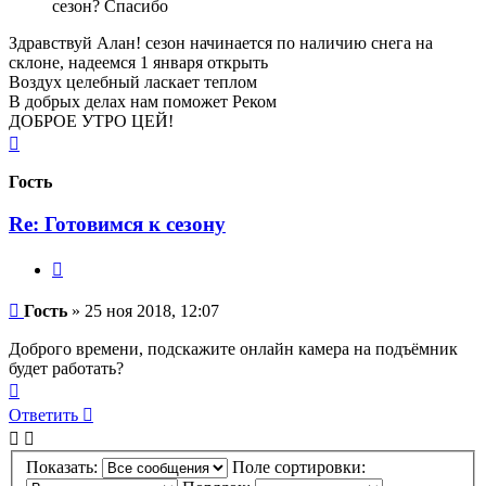
сезон? Спасибо
Здравствуй Алан! сезон начинается по наличию снега на
склоне, надеемся 1 января открыть
Воздух целебный ласкает теплом
В добрых делах нам поможет Реком
ДОБРОЕ УТРО ЦЕЙ!
Вернуться
к
началу
Гость
Re: Готовимся к сезону
Цитата
Сообщение
Гость
»
25 ноя 2018, 12:07
Доброго времени, подскажите онлайн камера на подъёмник
будет работать?
Вернуться
к
Ответить
началу
Показать:
Поле сортировки: