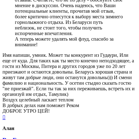
мнение в дискуссии. Очень надеюсь, что Ваши
потенциальные клиенты, прочитав мой отзыв,
более критично отнесутся к выбору места зимнего
горнолыжного отдыха. Из Беларуси путь
неблизок, не стоит того, чтобы получить
испорченные впечатления.
А теперь можете удалять мой флуд, спасибо за
внимание!
Имя напиши, умник. Может ты конкурент из Гудаури, Или
еще от куда. Для таких как ты место конечно неподходящее, а
гости из Москвы, Питера и других городов уже по 20 лет
приезжают и остаются довольны. Беларусь хорошая страна и
живут там добрые люди, они останутся довольны))) И смени
фамилию и национальность. У осетин стыдно сказать гостю
"не приезжай". Если ты так за них переживаешь, встреть их и
организуй им отдых, Тамулик)
Воздух целебный ласкает теплом
В добрых делах нам поможет Реком
ДОБРОЕ УТРО ЦЕЙ!
Вернуться
к
началу
Алан