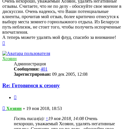
Очень нехорошо, уважаемый Хозяин, удалять негативные
отзывы. Считаете, что не по делу - обоснуйте свое мнение в
дискуссии. Очень надеюсь, что Ваши потенциальные
клиенты, прочитав мой отзыв, более критично отнесутся к
выбору места зимнего горнолыжного отдыха. Из Беларуси
путь неблизок, не стоит того, чтобы получить испорченные
впечатления.
А теперь можете удалять мой флуд, спасибо за внимание!
Вернуться
к
началу
Хозяин
Администрация
Сообщения:
401
Зарегистрирован:
09 дек 2005, 12:08
Re: Готовимся к сезону
Цитата
Сообщение
Хозяин
»
19 ноя 2018, 18:53
Гость писал(а):
↑
19 ноя 2018, 14:08
Очень
нехорошо, уважаемый Хозяин, удалять негативные
отзывы. Считаете, что не по делу - обоснуйте свое