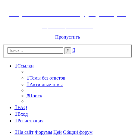
Горнолыжный курорт Цей
перейти обратно на сайт
Пропустить
Расширенный
Поиск
поиск
Ссылки
Темы без ответов
Активные темы
Поиск
FAQ
Вход
Регистрация
На сайт
Форумы
Цей
Общий форум