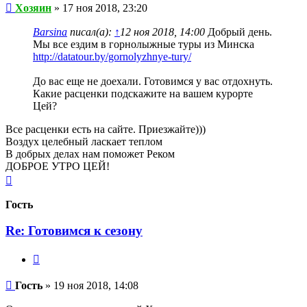
Сообщение
Хозяин
»
17 ноя 2018, 23:20
Barsina
писал(а):
↑
12 ноя 2018, 14:00
Добрый день.
Мы все ездим в горнолыжные туры из Минска
http://datatour.by/gornolyzhnye-tury/
До вас еще не доехали. Готовимся у вас отдохнуть.
Какие расценки подскажите на вашем курорте
Цей?
Все расценки есть на сайте. Приезжайте)))
Воздух целебный ласкает теплом
В добрых делах нам поможет Реком
ДОБРОЕ УТРО ЦЕЙ!
Вернуться
к
началу
Гость
Re: Готовимся к сезону
Цитата
Сообщение
Гость
»
19 ноя 2018, 14:08