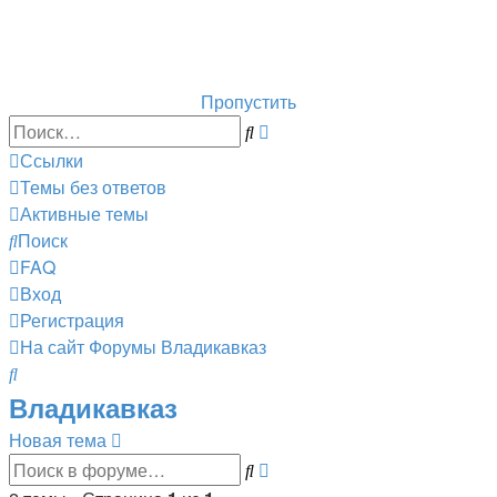
Горнолыжный курорт Цей
перейти обратно на сайт
Пропустить
Расширенный
Поиск
поиск
Ссылки
Темы без ответов
Активные темы
Поиск
FAQ
Вход
Регистрация
На сайт
Форумы
Владикавказ
Поиск
Владикавказ
Новая тема
Расширенный
Поиск
поиск