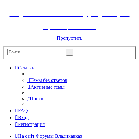
Горнолыжный курорт Цей
перейти обратно на сайт
Пропустить
Расширенный
Поиск
поиск
Ссылки
Темы без ответов
Активные темы
Поиск
FAQ
Вход
Регистрация
На сайт
Форумы
Владикавказ