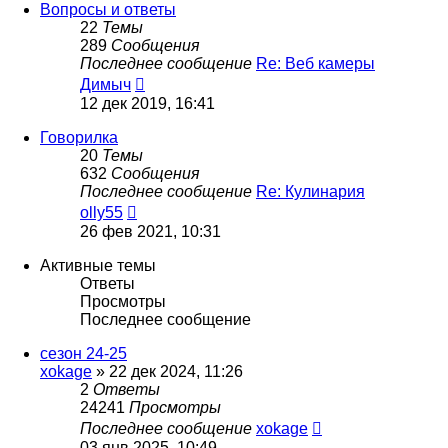
сообщению
Вопросы и ответы
22
Темы
289
Сообщения
Последнее сообщение
Re: Веб камеры
Перейти
Димыч
к
12 дек 2019, 16:41
последнему
сообщению
Говорилка
20
Темы
632
Сообщения
Последнее сообщение
Re: Кулинария
Перейти
olly55
к
26 фев 2021, 10:31
последнему
сообщению
Активные темы
Ответы
Просмотры
Последнее сообщение
сезон 24-25
xokage
»
22 дек 2024, 11:26
2
Ответы
24241
Просмотры
Последнее сообщение
xokage
03 янв 2025, 10:49