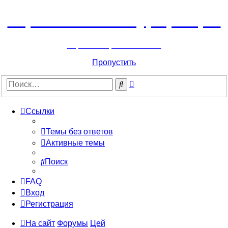
Горнолыжный курорт Цей
перейти обратно на сайт
Пропустить
Расширенный
Поиск
поиск
Ссылки
Темы без ответов
Активные темы
Поиск
FAQ
Вход
Регистрация
На сайт
Форумы
Цей