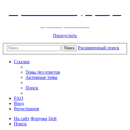
Горнолыжный курорт Цей
перейти обратно на сайт
Пропустить
Расширенный поиск
Поиск
Ссылки
Темы без ответов
Активные темы
Поиск
FAQ
Вход
Регистрация
На сайт
Форумы
Цей
Поиск