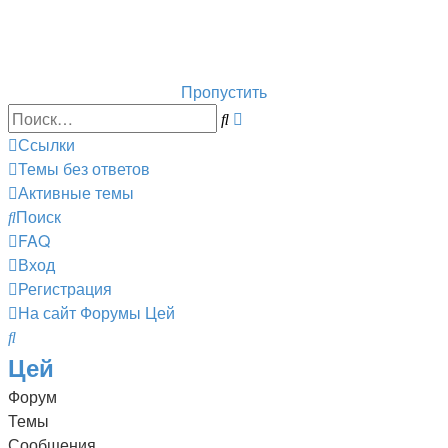
Горнолыжный курорт Цей
перейти обратно на сайт
Пропустить
Расширенный
Поиск
поиск
Ссылки
Темы без ответов
Активные темы
Поиск
FAQ
Вход
Регистрация
На сайт
Форумы
Цей
Поиск
Цей
Форум
Темы
Сообщения