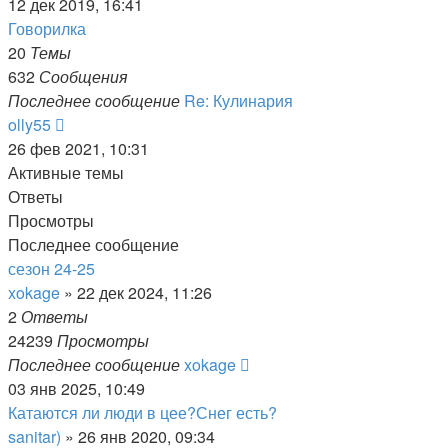
к
12 дек 2019, 16:41
последнему
Говорилка
сообщению
20
Темы
632
Сообщения
Последнее сообщение
Re: Кулинария
Перейти
olly55
к
26 фев 2021, 10:31
последнему
Активные темы
сообщению
Ответы
Просмотры
Последнее сообщение
сезон 24-25
xokage
»
22 дек 2024, 11:26
2
Ответы
24239
Просмотры
Последнее сообщение
xokage
03 янв 2025, 10:49
Катаются ли люди в цее?Снег есть?
sanitar)
»
26 янв 2020, 09:34