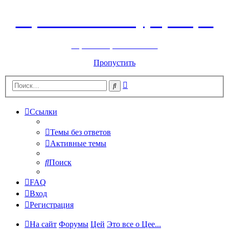
Горнолыжный курорт Цей
перейти обратно на сайт
Пропустить
Расширенный
Поиск
поиск
Ссылки
Темы без ответов
Активные темы
Поиск
FAQ
Вход
Регистрация
На сайт
Форумы
Цей
Это все о Цее...