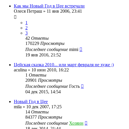
Как мы Новый Год в Цее встречали
Олеся Петраш
»
11 янв 2006, 23:41
1
2
3
42
Ответы
170229
Просмотры
Последнее сообщение
mimi
19 янв 2016, 21:52
Цейская сказка 2010... или март февраля не хуже ;)
aculina
»
10 июн 2010, 16:22
1
Ответы
20901
Просмотры
Последнее сообщение
Гость
04 дек 2015, 14:54
Новый Год в Цее
mila
»
10 дек 2007, 17:25
14
Ответы
84377
Просмотры
Последнее сообщение
Хозяин
18 дек 2014, 21:44