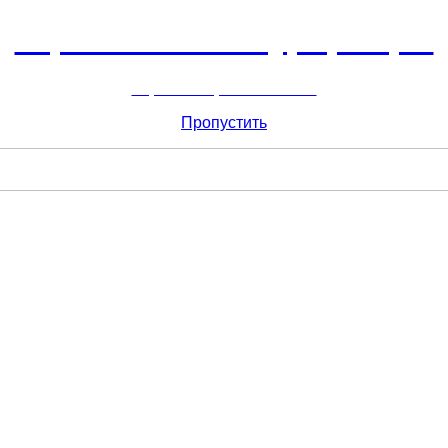
Горнолыжный курорт Цей
перейти обратно на сайт
Пропустить