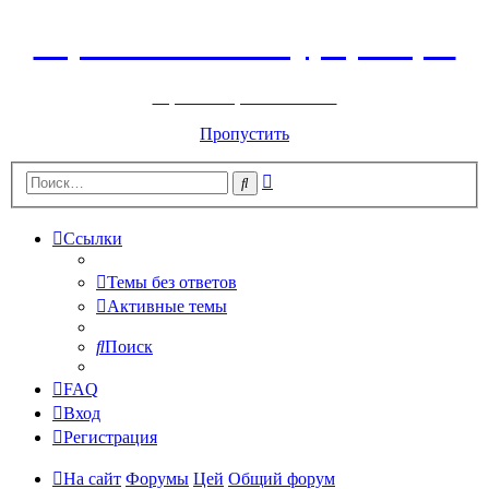
Горнолыжный курорт Цей
перейти обратно на сайт
Пропустить
Расширенный
Поиск
поиск
Ссылки
Темы без ответов
Активные темы
Поиск
FAQ
Вход
Регистрация
На сайт
Форумы
Цей
Общий форум