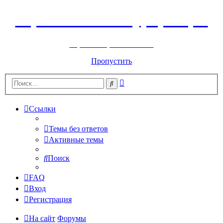
Горнолыжный курорт Цей
перейти обратно на сайт
Пропустить
Расширенный
Поиск
поиск
Ссылки
Темы без ответов
Активные темы
Поиск
FAQ
Вход
Регистрация
На сайт
Форумы