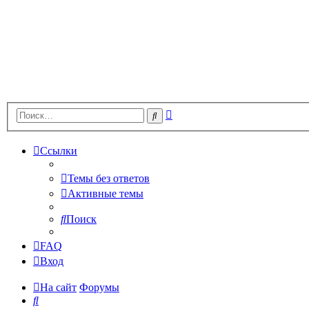
Расширенный
Поиск
поиск
Ссылки
Темы без ответов
Активные темы
Поиск
FAQ
Вход
На сайт
Форумы
Поиск