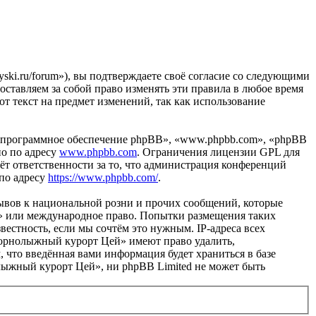
ki.ru/forum»), вы подтверждаете своё согласие со следующими
ставляем за собой право изменять эти правила в любое время
от текст на предмет изменений, так как использование
«программное обеспечение phpBB», «www.phpbb.com», «phpBB
но по адресу
www.phpbb.com
. Ограничения лицензии GPL для
ёт ответственности за то, что администрация конференций
 по адресу
https://www.phpbb.com/
.
ывов к национальной розни и прочих сообщений, которые
й» или международное право. Попытки размещения таких
естность, если мы сочтём это нужным. IP-адреса всех
Горнолыжный курорт Цей» имеют право удалить,
, что введённая вами информация будет храниться в базе
лыжный курорт Цей», ни phpBB Limited не может быть