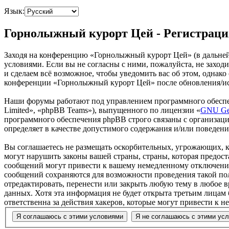
Язык:
Горнолыжный курорт Цей - Регистраци
Заходя на конференцию «Горнолыжный курорт Цей» (в дальнейш
условиями. Если вы не согласны с ними, пожалуйста, не заход
и сделаем всё возможное, чтобы уведомить вас об этом, однак
конференции «Горнолыжный курорт Цей» после обновления/исп
Наши форумы работают под управлением программного обеспе
Limited», «phpBB Teams»), выпущенного по лицензии «
GNU Gen
программного обеспечения phpBB строго связаны с организаци
определяет в качестве допустимого содержания и/или поведен
Вы соглашаетесь не размещать оскорбительных, угрожающих, 
могут нарушить законы вашей страны, страны, которая предо
сообщений могут привести к вашему немедленному отключению 
сообщений сохраняются для возможности проведения такой по
отредактировать, перенести или закрыть любую тему в любое в
данных. Хотя эта информация не будет открыта третьим лицам
ответственна за действия хакеров, которые могут привести к 