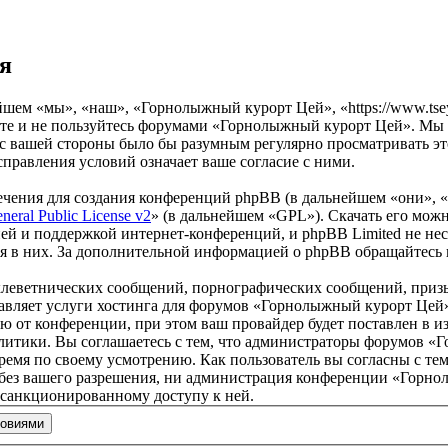
я
ем «мы», «наш», «Горнолыжный курорт Цей», «https://www.tseys
ите и не пользуйтесь форумами «Горнолыжный курорт Цей». Мы о
о с вашей стороны было бы разумным регулярно просматривать эт
равления условий означает ваше согласие с ними.
чения для создания конференций phpBB (в дальнейшем «они», 
eral Public License v2
» (в дальнейшем «GPL»). Скачать его мож
ей и поддержкой интернет-конференций, и phpBB Limited не нес
ия в них. За дополнительной информацией о phpBB обращайтесь
клеветнических сообщений, порнографических сообщений, приз
ставляет услуги хостинга для форумов «Горнолыжный курорт Це
от конференции, при этом ваш провайдер будет поставлен в изв
литики. Вы соглашаетесь с тем, что администраторы форумов «
ремя по своему усмотрению. Как пользователь вы согласны с тем
 без вашего разрешения, ни администрация конференции «Горно
несанкционированному доступу к ней.