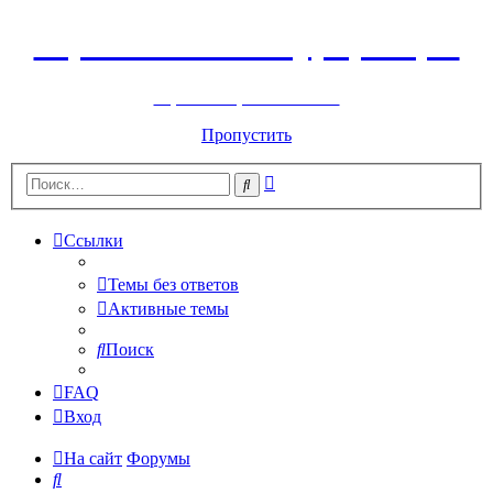
Горнолыжный курорт Цей
перейти обратно на сайт
Пропустить
Расширенный
Поиск
поиск
Ссылки
Темы без ответов
Активные темы
Поиск
FAQ
Вход
На сайт
Форумы
Поиск