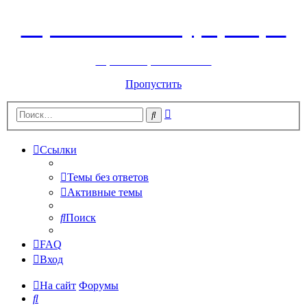
Горнолыжный курорт Цей
перейти обратно на сайт
Пропустить
Расширенный
Поиск
поиск
Ссылки
Темы без ответов
Активные темы
Поиск
FAQ
Вход
На сайт
Форумы
Поиск