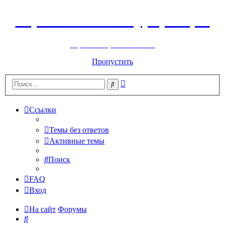
Горнолыжный курорт Цей
перейти обратно на сайт
Пропустить
Расширенный
Поиск
поиск
Ссылки
Темы без ответов
Активные темы
Поиск
FAQ
Вход
На сайт
Форумы
Поиск