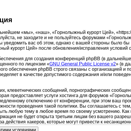
ация
ейшем «мы», «наш», «Горнолыжный курорт Цей», «https://w
луйста, не заходите и не пользуйтесь форумами «Горнолыж
ы уведомить вас об этом, однако с вашей стороны было бы
ный курорт Цей» после обновления/исправления условий о
еспечения для создания конференций phpBB (в дальнейше
щенного по лицензии «
GNU General Public License v2
» (в д
ого обеспечения phpBB строго связаны с организацией и п
пределяет в качестве допустимого содержания и/или повед
х, клеветнических сообщений, порнографических сообщени
торая предоставляет услуги хостинга для форумов «Горно
едленному отключению от конференции, при этом ваш прова
жности проведения такой политики. Вы соглашаетесь с те
рыть любую тему в любое время по своему усмотрению. Как 
ормация не будет открыта третьим лицам без вашего разр
 за действия хакеров, которые могут привести к несанкцион