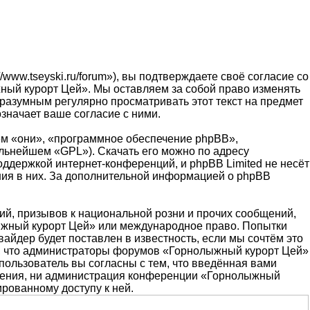
ww.tseyski.ru/forum»), вы подтверждаете своё согласие со
ный курорт Цей». Мы оставляем за собой право изменять
 разумным регулярно просматривать этот текст на предмет
значает ваше согласие с ними.
м «они», «программное обеспечение phpBB»,
альнейшем «GPL»). Скачать его можно по адресу
оддержкой интернет-конференций, и phpBB Limited не несёт
ения в них. За дополнительной информацией о phpBB
й, призывов к национальной розни и прочих сообщений,
лыжный курорт Цей» или международное право. Попытки
йдер будет поставлен в известность, если мы сочтём это
м, что администраторы форумов «Горнолыжный курорт Цей»
пользователь вы согласны с тем, что введённая вами
ешения, ни администрация конференции «Горнолыжный
ированному доступу к ней.