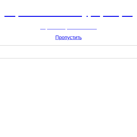
Горнолыжный курорт Цей
перейти обратно на сайт
Пропустить