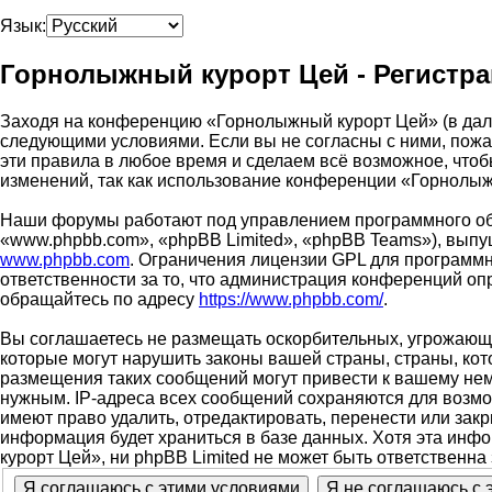
Язык:
Горнолыжный курорт Цей - Регистр
Заходя на конференцию «Горнолыжный курорт Цей» (в дальн
следующими условиями. Если вы не согласны с ними, пожа
эти правила в любое время и сделаем всё возможное, чтоб
изменений, так как использование конференции «Горнолыж
Наши форумы работают под управлением программного об
«www.phpbb.com», «phpBB Limited», «phpBB Teams»), выпу
www.phpbb.com
. Ограничения лицензии GPL для программн
ответственности за то, что администрация конференций о
обращайтесь по адресу
https://www.phpbb.com/
.
Вы соглашаетесь не размещать оскорбительных, угрожающи
которые могут нарушить законы вашей страны, страны, ко
размещения таких сообщений могут привести к вашему нем
нужным. IP-адреса всех сообщений сохраняются для возмо
имеют право удалить, отредактировать, перенести или зак
информация будет храниться в базе данных. Хотя эта инф
курорт Цей», ни phpBB Limited не может быть ответственна