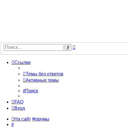
Расширенный
Поиск
поиск
Ссылки
Темы без ответов
Активные темы
Поиск
FAQ
Вход
На сайт
Форумы
Поиск