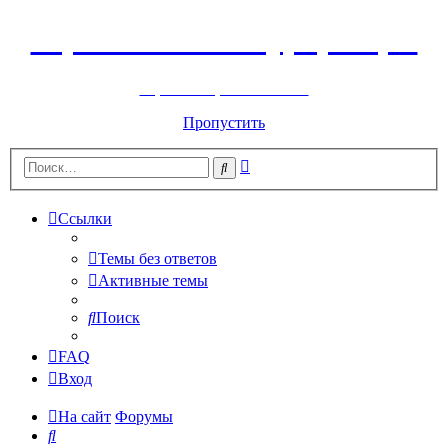
Горнолыжный курорт Цей
перейти обратно на сайт
Пропустить
Расширенный
Поиск
поиск
Ссылки
Темы без ответов
Активные темы
Поиск
FAQ
Вход
На сайт
Форумы
Поиск