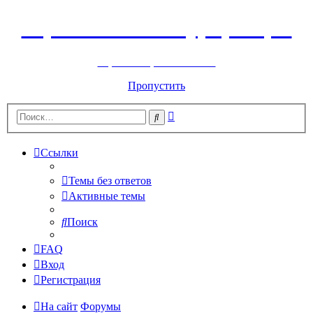
Горнолыжный курорт Цей
перейти обратно на сайт
Пропустить
Расширенный
Поиск
поиск
Ссылки
Темы без ответов
Активные темы
Поиск
FAQ
Вход
Регистрация
На сайт
Форумы