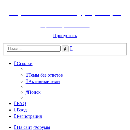
Горнолыжный курорт Цей
перейти обратно на сайт
Пропустить
Расширенный
Поиск
поиск
Ссылки
Темы без ответов
Активные темы
Поиск
FAQ
Вход
Регистрация
На сайт
Форумы