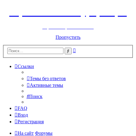
Горнолыжный курорт Цей
перейти обратно на сайт
Пропустить
Расширенный
Поиск
поиск
Ссылки
Темы без ответов
Активные темы
Поиск
FAQ
Вход
Регистрация
На сайт
Форумы