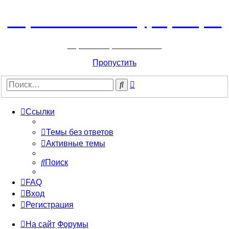
Горнолыжный курорт Цей
перейти обратно на сайт
Пропустить
Расширенный
Поиск
поиск
Ссылки
Темы без ответов
Активные темы
Поиск
FAQ
Вход
Регистрация
На сайт
Форумы