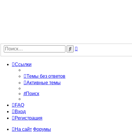
Расширенный
Поиск
поиск
Ссылки
Темы без ответов
Активные темы
Поиск
FAQ
Вход
Регистрация
На сайт
Форумы