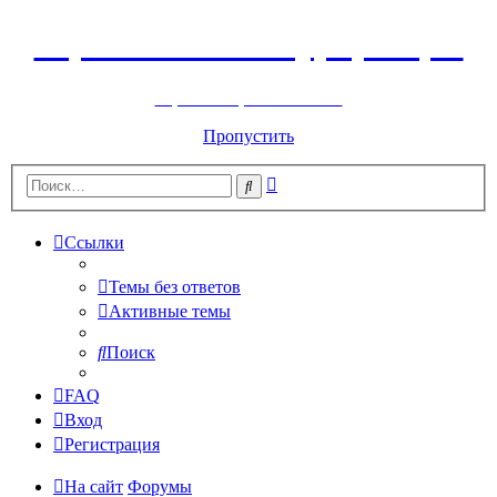
Горнолыжный курорт Цей
перейти обратно на сайт
Пропустить
Расширенный
Поиск
поиск
Ссылки
Темы без ответов
Активные темы
Поиск
FAQ
Вход
Регистрация
На сайт
Форумы