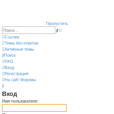
Горнолыжный курорт Цей
перейти обратно на сайт
Пропустить
Расширенный
Поиск
поиск
Ссылки
Темы без ответов
Активные темы
Поиск
FAQ
Вход
Регистрация
На сайт
Форумы
Поиск
Вход
Имя пользователя: