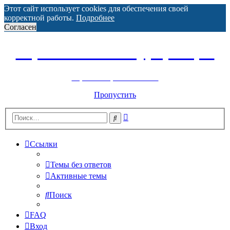
Этот сайт использует cookies для обеспечения своей
корректной работы.
Подробнее
Согласен
Горнолыжный курорт Цей
перейти обратно на сайт
Пропустить
Расширенный
Поиск
поиск
Ссылки
Темы без ответов
Активные темы
Поиск
FAQ
Вход