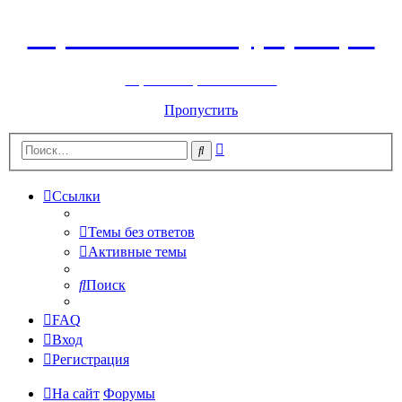
Горнолыжный курорт Цей
перейти обратно на сайт
Пропустить
Расширенный
Поиск
поиск
Ссылки
Темы без ответов
Активные темы
Поиск
FAQ
Вход
Регистрация
На сайт
Форумы