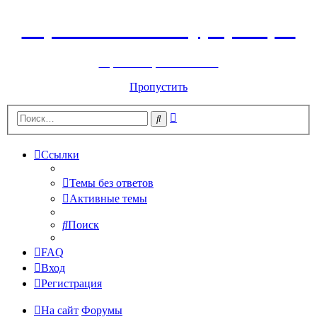
Горнолыжный курорт Цей
перейти обратно на сайт
Пропустить
Расширенный
Поиск
поиск
Ссылки
Темы без ответов
Активные темы
Поиск
FAQ
Вход
Регистрация
На сайт
Форумы