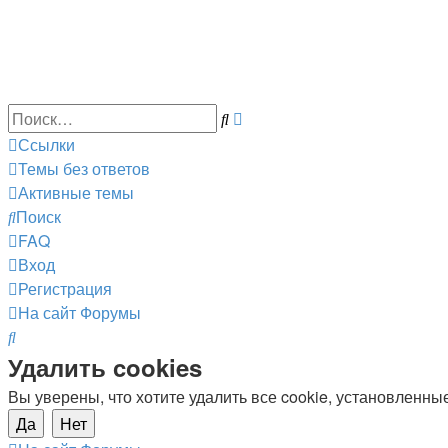
Расширенный
Поиск
поиск
Ссылки
Темы без ответов
Активные темы
Поиск
FAQ
Вход
Регистрация
На сайт
Форумы
Поиск
Удалить cookies
Вы уверены, что хотите удалить все cookie, установленн