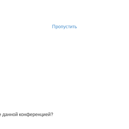
Горнолыжный курорт Цей
перейти обратно на сайт
Пропустить
ые данной конференцией?