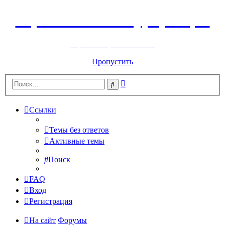
Горнолыжный курорт Цей
перейти обратно на сайт
Пропустить
Расширенный
Поиск
поиск
Ссылки
Темы без ответов
Активные темы
Поиск
FAQ
Вход
Регистрация
На сайт
Форумы