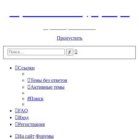
Горнолыжный курорт Цей
перейти обратно на сайт
Пропустить
Расширенный
Поиск
поиск
Ссылки
Темы без ответов
Активные темы
Поиск
FAQ
Вход
Регистрация
На сайт
Форумы