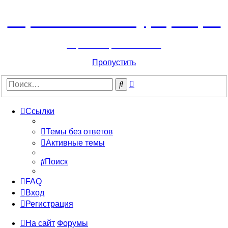
Горнолыжный курорт Цей
перейти обратно на сайт
Пропустить
Расширенный
Поиск
поиск
Ссылки
Темы без ответов
Активные темы
Поиск
FAQ
Вход
Регистрация
На сайт
Форумы